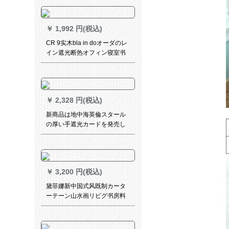
ン断热草のれん饰り竹のれ原
色カーラテテン幅100*长さ
200 cm
￥
1,992 円(税込)
CR 9实木bla in doオーダのレ
イン遮光断热オフィン寝室书
房rivig升降カードドテン经典
梯子帯金オークGP-YM 01-
5112
￥
2,328 円(税込)
新商品は地中海英倫スタール
の厚い手遮光カードを発売し
ました。米の字の両面に既存
のカーターテーリングのイギ
リスのイギリスブリン+打孔
4.5*2.7【高可修正】
￥
3,200 円(税込)
黛菲娜新中国式风既制カータ
ーテーン山水画リビグ书房料
遮光扫き出し窓レ-スカーンン
7966-纱kaテ-ン-打穴既制カー
ン幅2.4*2.7メトル*2枚(a+b)