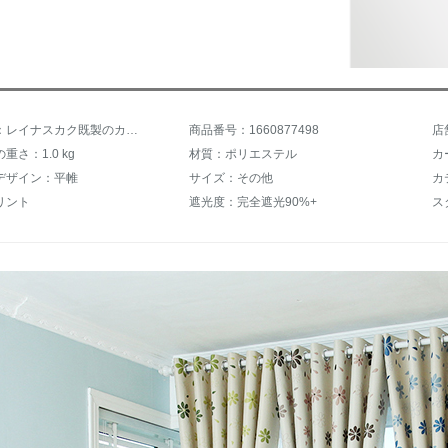
商品名称：レイナスカク既製のカーンテーテンンンンテーン完全遮光カーターテーン寝室掃き出し窓ベランダ出窓ハンカテーン韓式シングルモ田園カーンテーン遮光カーテーン7叶草2.0×2.5幅のフック
商品番号：1660877498
店
重さ：1.0 kg
材質：ポリエステル
カ
デザイン：平帷
サイズ：その他
カ
リント
遮光度：完全遮光90%+
ス