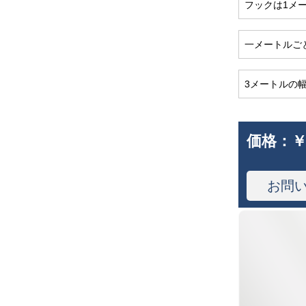
フックは1メ
一メートルご
3メートルの
価格：
￥
お問