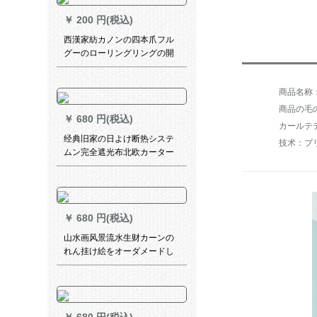
用
￥
200 円(税込)
西漢家紡カノンの四本爪フル
グーのローリングリングの開
口リングが40個あります。
商品の毛の
￥
680 円(税込)
カールテ
经典旧家の日よけ断热システ
技术：プ
ムン完全遮光布北欧カーター
テーンンスイン扫き窓リヴィ
ン寝室出窓カーンテーン-黄色
韩襞式オーストリアダーダー
ダーダーダーダー1メトル写真
￥
680 円(税込)
山水画风景流水生财カーンの
れん挂け絵をオーダメードし
て完全遮光パソルリフト书斎
リング(一平方の価格格)完全遮
光一面パンン