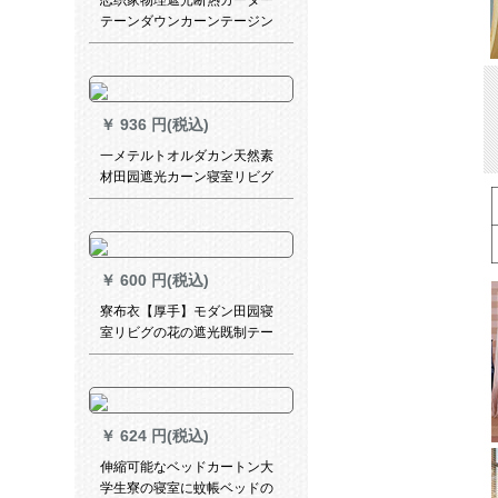
恋织家物理遮光断热カーター
テーンダウンカーンテージン
ンンンショートカーンテーテ
ーテーン寝室ベルン寝室ベル
ン出窓既制カーンシステムシ
ステムシステムシステムシス
￥
936 円(税込)
テムシステムシステムシステ
ムシステムシステムシステム
一メテルトオルダカン天然素
システムシステムシステムシ
材田园遮光カーン寝室リビグ
ステムシステムシステムシス
既制カーン物语1号カーラオウ
テムシステムシステムシステ
シリーズダンカーン1メトル打
ムシステムシステムシステム
穴
システムシステムシステムシ
ステムシステムシステム寮连
￥
600 円(税込)
结カーリングシステムシステ
寮布衣【厚手】モダン田园寝
ム7メートル*高さ2.4メートル/
室リビグの花の遮光既制テー
一面
ラー扫き出し窓カーターテー
テンンンテーテンンテーテン
ンンテーテンンンテード麦田-
布フーク2.5メトル幅*2.7メト
￥
624 円(税込)
ル高さ1枚です。
伸縮可能なベッドカートン大
学生寮の寝室に蚊帳ベッドの