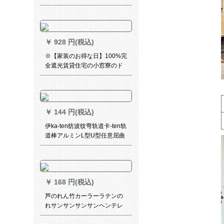
カーターテンを下に置いて遮
光したカータースタッドのフ
ルドレイン1.1*1.4メトル0.8-
1.2 mベトド
￥
928 円(税込)
※【家装のお得な日】100%完
全遮光賃貸住宅の小窓寮のド
アッパイは、簡易メニをライ
ンにしたものです。既制のカ
ーリングジッは7019%遮光银
星ピンクの布1.5メトル幅1.8
￥
144 円(税込)
メトルの高さになっていま
す。
伊ka-ten纺波纹弯轨道卡-ten轨
道棒アルミンL型U型任意屈曲
レアルノレ-ルジップ装备
￥
168 円(税込)
芦のれん竹カーラーラテンの
れサンサンサンサンヘンテレ
ンドテルテルテルテルビのテ