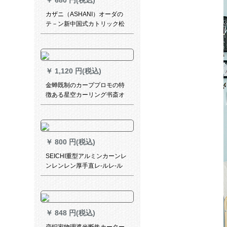
￥
680 円(税込)
カザニ（ASHANI）オーダの
テ－ン新中国式カトリック松
鶴延年山水国画リビン寮遮光
茶楼ホーテ出窓ベランダ荘の
レ－ト断熱S 0395-鴻運カスト
ン-フック1枚のメテルが必要
￥
1,120 円(税込)
ですか？
金蝉既制のカーププロモの特
徴ある星空カーリング书斎オ
ーダの书斎オーカン书房オー
ダの遮光カーンンン遮光カー
ンンの材料価格(无料フーク加
工)は何ですか？
￥
800 円(税込)
SEICHI重型アルミンカーンレ
ンレンレン厚手直レ-ルレ-ル
レ-ルナノトラック·マルポ-ル
静音レ-ル象牙白-双軌頂装-毎
米价格
￥
848 円(税込)