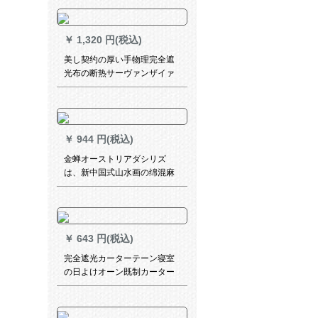
ーリングリングリング・リッ
キングのフには、小さらのグ
リップのリングがあります。
￥
1,320 円(税込)
50个の纯304个の厚い手のス
ティンレット【100个の平た
美し契约の厚い手物理完全遮
いリフ】
光布の断热サーヴァンザイァ
ン断热した既制カーン遮光カ
ーターテーン黒-布(フーク加
工)3メトル幅x 2.7高一片
￥
944 円(税込)
金蝉オーストリアダシリズ
は、新中国式山水画の绵混麻
混成ビング书房遮光カーン淡
墨重彩淡墨墨墨墨墨墨墨墨墨
墨墨墨墨墨墨墨墨墨墨墨墨墨1
メトルの材料価格（打孔/フー
￥
643 円(税込)
ク无料加工）は、何メトルの
影响が必要ですか？
完全遮光カーターテーン寝室
の日よけオーン既制カーター
の厚い手UVカート断热出窓遮
光布シプロモは2.8枚x 2.5高
【通常暗号化両面银】単独使