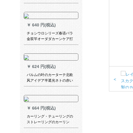
あけ机
￥
640 円(税込)
チョシウロシリーズ春语バラ
金双竿オーダダカーンケア打
孔オーダダお问い合わせくだ
さい。
￥
624 円(税込)
パルムの叶のカーターテ北欧
<
风アイデア半遮光ネトの赤い
テーテン寝室リビグ书房ベル
ダ子供给部屋刺繍パルムの叶-
ブカン打孔式オーダ
￥
664 円(税込)
カーリング・テューリングの
ストレーリングのカーリン
グ・ティン・テュー風呂のカ