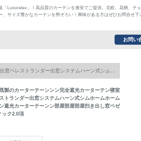
販「Luxuralax」！高品質のカーテンを激安でご提供。北欧、花柄、チ
ー、サイズ豊かなカーテンを勢ぞろい！興味がある方はぜひお問合せ下
お問い
出窓ベレストランダー出窓システムハーン式シムホ
ゼル7叶草ブティック2.0項
既製のカーターテーンンン完全遮光カーターテン寝室
ストランダー出窓システムハーン式シムホームホーム
ン遮光カーターテーンン部屋部屋部屋扫き出し窓ベゼ
ック2.0項