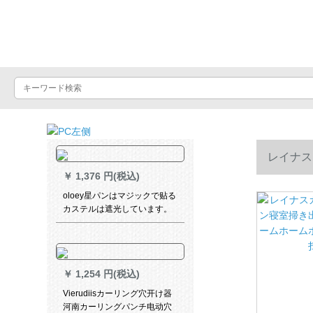
Luxuralax
レイナス
￥
1,376 円(税込)
ームホーム
oloey星パンはマジックで贴る
カステルは遮光しています。
小羽音ネットの红姫系寝室を
イントストとします。カータ
ースタッドは幅が1.5*2(短い
してもいいです。)面の魔青フ
￥
1,254 円(税込)
ーは星です。
Vierudiisカーリング穴开け器
河南カーリングパンチ电动穴