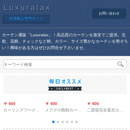
Luxuralax
お問い合わせ
代理購入専門サイト
カーテン通販「Luxuralax」！高品質のカーテンを激安でご提供。北
欧、花柄、チェックなど柄、カラー、サイズ豊かなカーテンを勢ぞろ
い！興味がある方はぜひお問合せ下さいませ。
￥ 400
￥ 400
￥ 400
￥
カーリングフークハ
メググ小既制カータ
二度寝完全遮光カー
ーンガストラックSフ
ーテート窓の遮光北
リングは断热伸縮棒
レック自动车用カー
欧の日よけ子供寮ビ
をセットしたままで
ーパッドフルストラ
レッグコーナーコー
す。简易少女寝室の