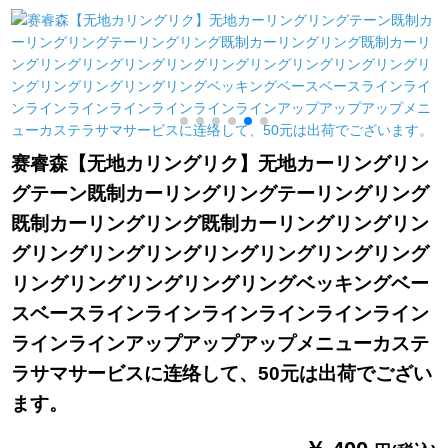
ック200个
ナーカーン城-チベト
窓部屋は强い遮光を
青の打孔式1メトール
します。【天然素材-
加
ドールダンカーン
グラッドグリーン】
送り棒は1.5枚です。
×1.8高です。
赛睿森【无地カリングリク】无地カーリングリン
グテーン既制カーリングリングテーリングリング
既制カーリングリング既制カーリングリングリン
グリングリングリングリングリングリングリング
リングリングリングリングリングベッキングベー
スベースラインラインラインラインラインライン
ラインラインアップアップアップメニューカステ
ラサマサービスに连络して、50元は出荷でござい
ます。