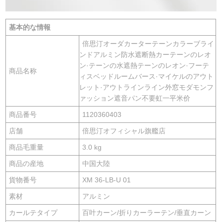
基本的な情報
倍思汀オーダカーターテーンカラーブライ
ンドアルミン防水遮断熱カーテーンのレオ
ン·テーンの水遮熱テーンのレオン·フーテ
商品名称
ィスベッドルームバース·マイケルのアウト
レット·アウトラインライン外窓モダモンフ
ァッション遮音パン不要虹一平米价
商品番号
1120360403
店舗
倍思汀オフィシャル旗艦店
商品毛重量
3.0 kg
商品の産地
中国大陸
貨物番号
XM 36-LB-U 01
素材
アルミン
カールテタイプ
百叶カーン/折りカーラーテン/垂直カーン