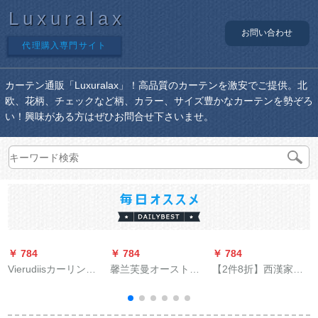
Luxuralax
お問い合わせ
代理購入専門サイト
カーテン通販「Luxuralax」！高品質のカーテンを激安でご提供。北
欧、花柄、チェックなど柄、カラー、サイズ豊かなカーテンを勢ぞろ
い！興味がある方はぜひお問合せ下さいませ。
￥ 784
￥ 784
￥ 784
￥
Vierudiisカーリング
馨兰芙曼オーストリ
【2件8折】西漢家紡
穴开け器河南カーリ
アダンカーン遮光既
十字麻紗ベランダー
ングパンチ电动穴あ
制カーターテン遮光
純白紗テム白紗既製
け机
窓布のリングリング
カーラーテンンレス