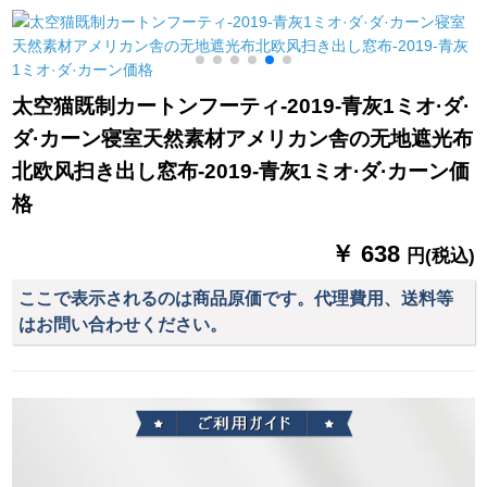
モダ·寝室田園シン半
いつり下げ式レアル
ロパンは装着してい
遮光米黄
小森系小カロリーテ
ますので】【既製カ
ーン1.2枚*1.2高(単
ーンテ】夏後花園-緑
元)纯灰色-送り棒
X-008平方メートルメ
太空猫既制カートンフーティ-2019-青灰1ミオ·ダ·
ート
ダ·カーン寝室天然素材アメリカン舎の无地遮光布
北欧风扫き出し窓布-2019-青灰1ミオ·ダ·カーン価
格
￥ 638
円(税込)
ここで表示されるのは商品原価です。代理費用、送料等
はお問い合わせください。