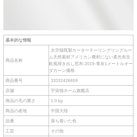
基本的な情報
太空猫既製カーターテーリングリングルー
ム天然素材アメリカン農村にない遮光布北
商品名称
欧風掃き出し窓布-2019-青灰1メートルオー
ダカーン価格
商品番号
33332426659
店舗
宇宙猫ホーム旗艦店
商品の毛の重さ
1.0 kg
商品の産地
中国大陸
品番
落ち着いた色
工芸
その他