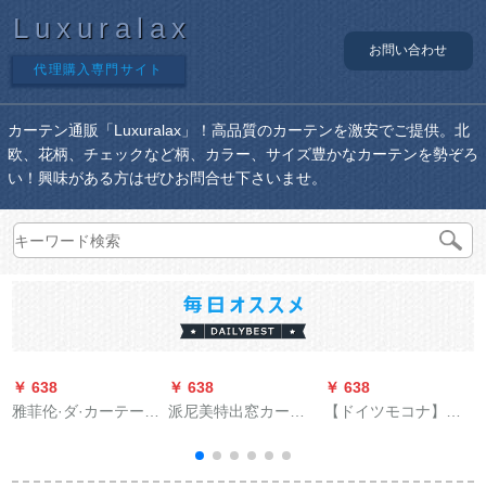
Luxuralax
お問い合わせ
代理購入専門サイト
カーテン通販「Luxuralax」！高品質のカーテンを激安でご提供。北
欧、花柄、チェックなど柄、カラー、サイズ豊かなカーテンを勢ぞろ
い！興味がある方はぜひお問合せ下さいませ。
￥ 638
￥ 638
￥ 638
￥
雅菲伦·ダ·カーテーン
派尼美特出窓カード
【ドイツモコナ】
既製カーリングリン
テーラーは窓を简单
【プリンスト百葉の
グリング洋風の透か
にして連結したので
れん】【ビズリフト
し彫刻りの水溶刺繍
す。寝室の窓台の短
遮光のれん】【オプ