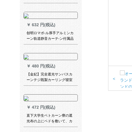
カーン寝室书房ベルンダンス
ト材质扫き出窓窓既制カルテ
ーァン灰色カーテーン家）
￥
632 円(税込)
创明ロマポ-ル厚手アルミンカ
ーン轨道静音カーテ-ン付属品
単棒双棒オーダカーンディ-ン
赤単棒壁装备
￥
480 円(税込)
【金妃】完全遮光サンバスカ
<
ーンテジ既製カーリング寝室
掃き出し窓UVカート熱深さ
75%遮光度(フーク)幅1.5*高
2.7【高可改】
￥
472 円(税込)
直下大学生ベトカーン寮の遮
光布の上にベドを敷いて、カ
ーターテの下の段のレン城壁