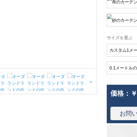
サイズを選ぶ
カスタム1メ
0.1メートル
>
価格：
￥
お問