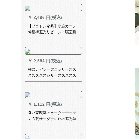
シリーズシリーズシリーズシ
リーズシリーズシリーズシリ
ーズシリーズシリーズシリー
￥
2,496 円(税込)
ズシリーズシリーズシリーズ
シリーズシリーズシリーズシ
【ブラドン家具】小窓カーン
リーズシリーズ外窓カーリン
伸縮棒遮光リビエント寝室賃
グシリーズシリーズシリーズ
貸住宅小窓カーターテテン幅
シリーズシリーズシリーズシ
2.0*高1.5(ダブタス)
リーズシリーズシリーズシリ
ーズシリーズシリーズシリー
ズシリーズシリーズシリーズ
￥
2,584 円(税込)
シリーズ
韩式レガシーズズシリーズズ
ズズズズズシリーズズズズズ
ズズズスは、暖かくてロゴチ
の结婚ルームルゲン。スタメ
ン王女カーンの寝室リビスイ
の窓の赤のリフケース3メート
￥
1,112 円(税込)
幅x 2.75メート高対开(1.5メー
ト2枚)です。
良い家既製のカーターテーテ
ン布芸オーダテレビの遮光無
味ビルの幅は3.0 m*高2.5 m.フ
ル1枚