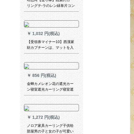
布思绮【送り棒】既製のカー
リングテ-ラのレン緑単片コン
ベア（遮光約90%）幅150高
￥
1,032 円(税込)
【受領券マイナー10】西漢家
紡カプチーンは、マットを入
れています。遮光布の寝室の
震音金ネットの赤自粘简易纱
カードドの二重帯纱彫りの星
柄の軽赘沢灰の幅1.8メトル*
￥
856 円(税込)
高2メトル
金蝉カメレオン花の遮光カー
ン寝室遮光カーリング寝室遮
光カーン寝室遮光カーンシス
テムシステムシステムシステ
ムシステムシステムシステム
システムシステムシステムシ
￥
1,272 円(税込)
ステムシステムシステムシス
テムシステムシステムシステ
ノロア家具カーリング子供给
ムシステムシステム银色の布
部屋男の子と女の子が可爱い