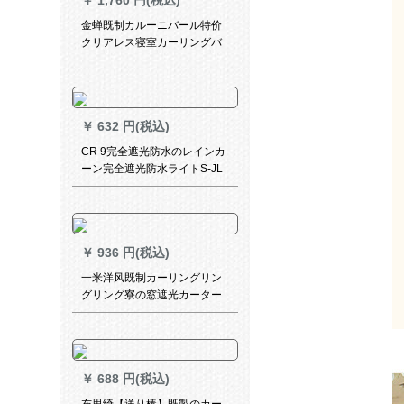
￥
1,760 円(税込)
金蝉既制カルーニバール特价
クリアレス寝室カーリングバ
ック邮送遮光カーターターカ
ラー専门区羽毛葦-布-幅2.88*
高2.6-ダブルオープSフォーク
￥
632 円(税込)
CR 9完全遮光防水のレインカ
ーン完全遮光防水ライトS-JL
24-349
￥
936 円(税込)
一米洋风既制カーリングリン
グリング寮の窓遮光カーター
テ2号カラオーダ1メトル连接
専门撮影
￥
688 円(税込)