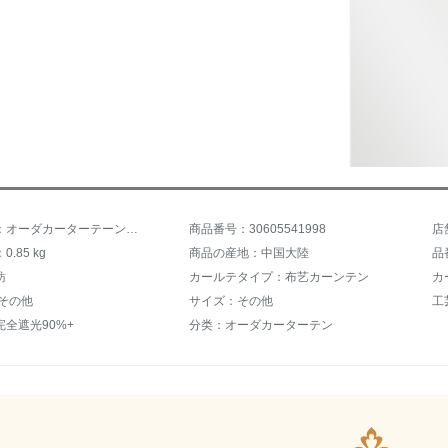
商品名称：オーダカーターテーンシェニールの中のハイエンドカーターテーン洋风の半遮光リンク寝室既製カーターステッチ布既制カーターテーン掃き出し窓レカーンテージ（加工を含む）オーダカーンテージテン
商品番号：30605541998
店
.85 kg
商品の産地：中国大陸
品
紡
カールテタイプ：布艺カーンテン
カ
:その他
サイズ：その他
工
全遮光90%+
分类：オーダカーターテン