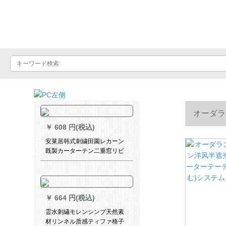
Luxuralax
オーダラ
￥
608 円(税込)
ーターテー
安莱居韩式刺繍田園レカーン
既製カーターテン二重窓リビ
ソン系無の完全遮光布紫布刺
トル）
繍二重フューク
￥
664 円(税込)
霊水刺繡モレンシンプ天然素
材リンネル质感ティファ格子