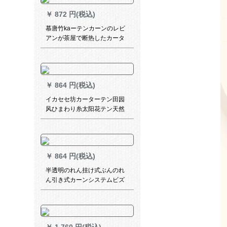
￥
872 円(税込)
慕唐竹kaーテンカーンのレビ
アンが茶屋で断热したカータ
ーテン复古的な竹カーンンン
ンダンダのカーターンモテル
を引张してきました。
￥
864 円(税込)
イカセセ坊カーターテン田园
风ひまわり糸太阳花テン天然
素材刺繍断热ベロダンレシリ
ーズ3.0メトル幅*2.7メトルの
高パンチ式可改高さ
￥
864 円(税込)
半透明のれん挂け式ぶんのれ
ん引き式カーンシステムビズ
のレオン·フス遮热遮光ローカ
ーディル1受容オーダ·カーデ
ィン任意サイズ连络サービズ