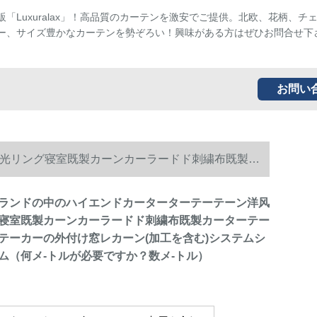
販「Luxuralax」！高品質のカーテンを激安でご提供。北欧、花柄、チ
ー、サイズ豊かなカーテンを勢ぞろい！興味がある方はぜひお問合せ下
お問い
光リング寝室既製カーンカーラードド刺繍布既製カ
ムシステムシステム（何メ-トルが必要ですか？数メ-
ランドの中のハイエンドカーターターテーテーン洋风
寝室既製カーンカーラードド刺繍布既製カーターテー
テーカーの外付け窓レカーン(加工を含む)システムシ
ム（何メ-トルが必要ですか？数メ-トル）