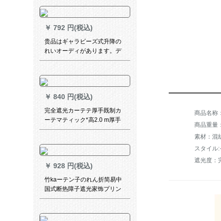
ベトドのカーターテテの1.2*
長い2 Mの二錠のレンの高さ
1.2メトトはルトンを指す。
￥
792 円(税込)
贵品はギャラビーズ式升降の
れいオーディがあります。デ
ィフル寝室の遮热遮光既制カ
ーテムです。
￥
840 円(税込)
完全遮光カーテテ厚手既制カ
ーテマティック*高2.0 m厚手
商品重量：0
环境保护料両面银【狭帯Sフォ
素材：混
ーク】
スタイル
遮光度：完
￥
928 円(税込)
竹kaーテン子のれん折简易中
国式断热障子遮光家饰プリン
スト竹カーラーラテンのれん
清明上河図