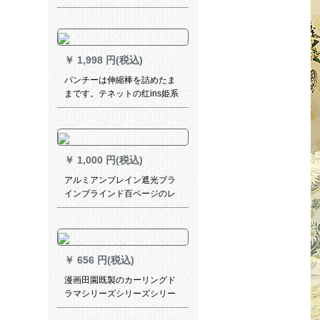
カーン-打孔幅1.5メートル*高
寝室扫き出し窓デジタルプレ
2.7メートル
ン遮光エコ健康长首鹿布普通
连接款幅2 m*高2 m/1片
￥
1,998 円(税込)
パンチーは伸縮棒を詰めたま
まです。テネットの红ins姫系
寝室の少女は窓の外窓の遮光
布を借りて部屋を空けます。
灰色の透かし棒+星明り2.4枚
*2.0高(ダブオールプロ)です。
￥
1,000 円(税込)
アルミアンブレイン遮光ブラ
インブラインド百ページのレ
ン遮光S型PVC Office parted
ができます。パンチ不要赤b
301
￥
656 円(税込)
漫画田園既製のカーリングド
ラマシリーズシリーズシリー
ズシリーズシリーズシリーズ