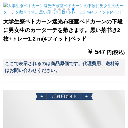
ターテ玄関断热出窓
ァンタ
を通してすずに広3.0
遮光カーーテテンテ
x高2.7面が银蔵兰に
テンンテックス150高
やどをする。
大学生寮ベトカーン遮光布寝室ベドカーンの下段
90 cm+5元送规格棒
に男女生のカーターテを敷きます。黒い落书き2
サージ
枚+トレー1.2 m(4フィット)ベッド
￥ 547
円(税込)
ここで表示されるのは商品原価です。代理費用、送料等
はお問い合わせください。