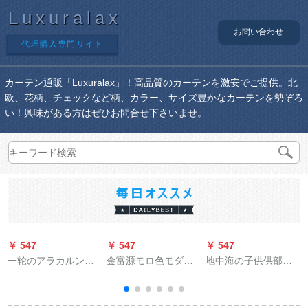
Luxuralax
お問い合わせ
代理購入専門サイト
カーテン通販「Luxuralax」！高品質のカーテンを激安でご提供。北
欧、花柄、チェックなど柄、カラー、サイズ豊かなカーテンを勢ぞろ
い！興味がある方はぜひお問合せ下さいませ。
￥ 547
￥ 547
￥ 547
￥
一轮のアラカルン田
金富源モロ色モダ軽
地中海の子供供部屋
园カーテージ漫画半
デラックスファンシ
既制カーン男児完全
カシリズのレセプシ
ー上记装寸法オハイ
遮光布寝室出窓小窓
ョンケスに遮るカー
カン1件=1メトールフ
短いカーターテは光