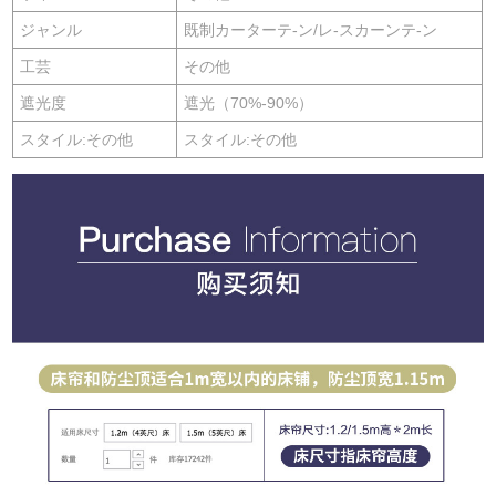
ジャンル
既制カーターテ-ン/レ-スカーンテ-ン
工芸
その他
遮光度
遮光（70%-90%）
スタイル:その他
スタイル:その他