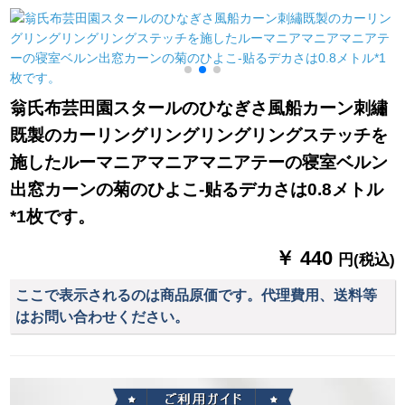
を発表した消音圏
コースコースコースJ
ライト
【打孔加工】【1メト
2-2ブラウンの1メト
ールの価格格】は何
ルの材料価格（打孔/
メトルの幅ですか？
ホーク无料加工）は
何メトルの撮影が必
翁氏布芸田園スタールのひなぎさ風船カーン刺繡
要ですか？
既製のカーリングリングリングリングステッチを
施したルーマニアマニアマニアテーの寝室ベルン
出窓カーンの菊のひよこ-贴るデカさは0.8メトル
*1枚です。
￥ 440
円(税込)
ここで表示されるのは商品原価です。代理費用、送料等
はお問い合わせください。