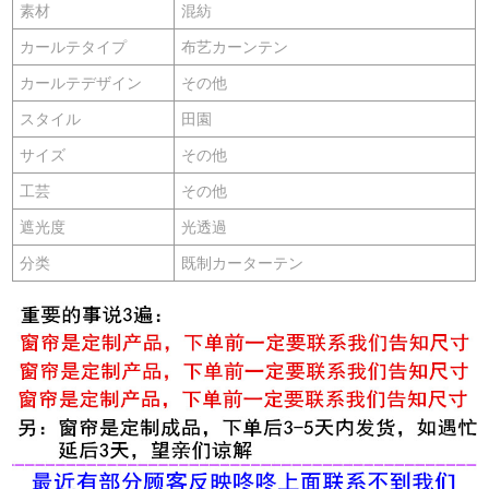
素材
混紡
カールテタイプ
布艺カーンテン
カールテデザイン
その他
スタイル
田園
サイズ
その他
工芸
その他
遮光度
光透過
分类
既制カーターテン