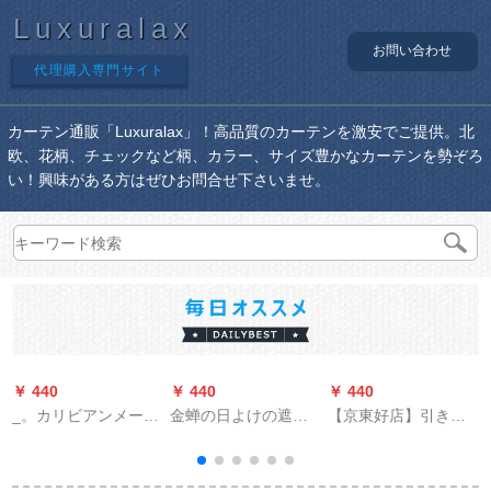
Luxuralax
お問い合わせ
代理購入専門サイト
カーテン通販「Luxuralax」！高品質のカーテンを激安でご提供。北
欧、花柄、チェックなど柄、カラー、サイズ豊かなカーテンを勢ぞろ
い！興味がある方はぜひお問合せ下さいませ。
￥ 440
￥ 440
￥ 440
￥
_。カリビアンメージ
金蝉の日よけの遮光
【京東好店】引き式
ング田園米黄盆松オ
既制カーンシステム
のれんサンサンサン
ーダダダダダカーン
六色の斜纹クイック
サンバーバーブルド
ティンティンカーチ
ビル寝室フルコース
昇降ベロンダライト