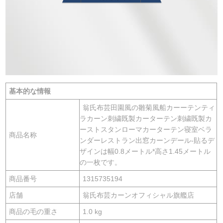
基本的な情報
翁氏布芸田園風の雛菊風船カーーテンティ
ラカーン刺繍既製カーターテン刺繍既製カ
ーストスタンローマカーターテン寝室ベラ
商品名称
ンダーレストラン出窓カーンデール-貼るデ
ザインは幅0.8メートル*高さ1.45メートル
の一枚です。
商品番号
1315735194
店舗
翁氏布芸カーンオフィシャル旗艦店
商品の毛の重さ
1.0 kg