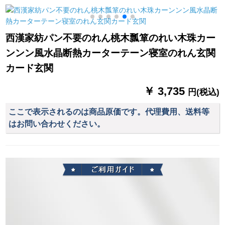
を吊ります。一対の
繍糸カーララテンン
洋風に縛られていま
ンンシリーズシリー
2
す。テトラーは灰色
ズシリーズシリーズ
西漢家紡パン不要のれん桃木瓢箪のれい木珠カー
の青ペア（1号）で
シリーズシリーズシ
ンンン風水晶断熱カーターテーン寝室のれん玄関
す。
リーズシリーズ既製
カーンンシステムシ
カード玄関
ステムシステムカー
ン遮光カーン【绿の
￥ 3,735
円(税込)
二重】牛乳糸一体
×2.7メトルの高さ1枚
ここで表示されるのは商品原価です。代理費用、送料等
を无料で短缩しま
はお問い合わせください。
す。