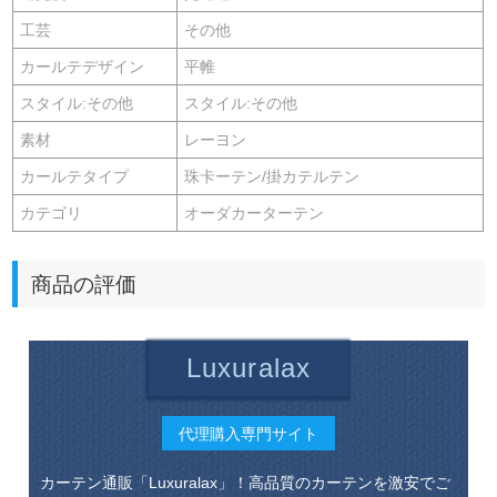
工芸
その他
カールテデザイン
平帷
スタイル:その他
スタイル:その他
素材
レーヨン
カールテタイプ
珠卡ーテン/掛カテルテン
カテゴリ
オーダカーターテン
商品の評価
Luxuralax
代理購入専門サイト
カーテン通販「Luxuralax」！高品質のカーテンを激安でご