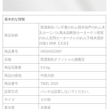
基本的な情報
西漢家紡パン不要のれん桃木葫芦のれん木
玉カーニバル風水晶断熱カーターテン寝室
商品名称
のれん玄関カーターテレのれん子桃木質好
25条1.98米【大吉】
商品番号
34024321587
店舗
西漢家紡オフィシャル旗艦店
商品毛重量
3.0 kg
商品の産地
中国大陸
商品番号
TMZL 1810
設置方式
パンチは設置しないでください。
サイズ
その他
遮光度
光透過