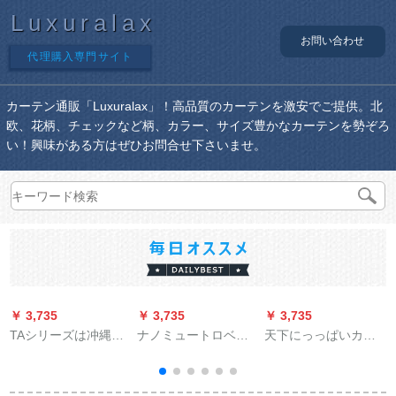
Luxuralax
お問い合わせ
代理購入専門サイト
カーテン通販「Luxuralax」！高品質のカーテンを激安でご提供。北
欧、花柄、チェックなど柄、カラー、サイズ豊かなカーテンを勢ぞろ
い！興味がある方はぜひお問合せ下さいませ。
￥ 3,735
￥ 3,735
￥ 3,735
￥
TAシリーズは冲縄を
ナノミュートロベル
天下にっっぱいカー
缚って纽をくます。
トマルロックの部品
リングリング风韩式
バーンドはボンボン
をつまみますか？）
小森系高精密二重层
をかける。流苏は穂
一体カーラテ无地刺