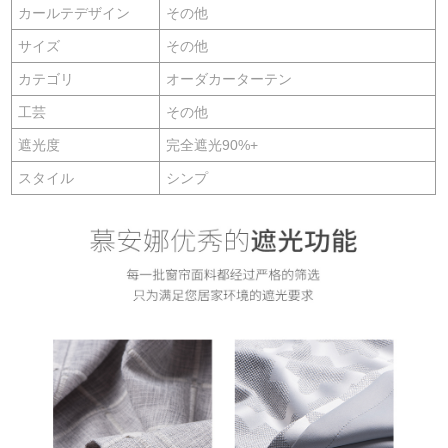
カールテデザイン
その他
サイズ
その他
カテゴリ
オーダカーターテン
工芸
その他
遮光度
完全遮光90%+
スタイル
シンプ