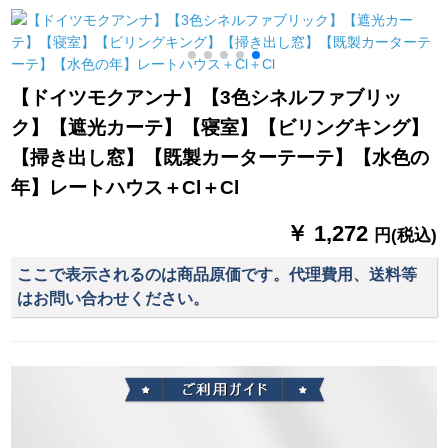
ターテーン2メトル幅
ック防水遮光ブロッ
文芸森系のつぎに合
*2メトル高さ1枚打孔
クブロックMG-BY
わせて、ins风の寝室
式
08-29
リビ日よ。布天糸麻
フフは、グレー幅2.0
【ドイツモクアンナ】【3色シネルファブリッ
高2.7【穴あけ加工】
ク】【遮光カーテ】【寝室】【ビリングキング】
【掃き出し窓】【既製カーターテーテ】【水色の
年】レートハウス＋Cl＋Cl
￥ 1,272
円(税込)
ここで表示されるのは商品原価です。代理費用、送料等
はお問い合わせください。