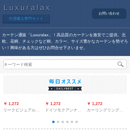
Luxuralax
お問い合わせ
代理購入専門サイト
カーテン通販「Luxuralax」！高品質のカーテンを激安でご提供。北
欧、花柄、チェックなど柄、カラー、サイズ豊かなカーテンを勢ぞろ
い！興味がある方はぜひお問合せ下さいませ。
￥ 1,272
￥ 1,272
￥ 1,272
￥
リークビジュアル完
ドイツモクアンナア
カーリングリングは
全遮光ケージンショ
ルミニウムマルグネ
完全に遮光していま
ルトン书斎寝室出窓
ネネネ合金ブラレン
す。北欧シンプロ北
小窓平面窓既制カー
黒パンチー不要トニ
欧スターリングは、