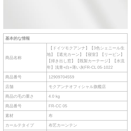
基本的な情報
【ドイツモクアンナ】【3色シェニール生
地】【遮光カーン】【寝室】【リービン】
商品名称
【掃き出し窓】【既製カーテージ】【水流
年】浅青+白+薄い灰FR-CL 05-1022
商品番号
12909704559
店舗
モクアンナオフィシャル旗艦店
商品の毛の重さ
4.0 kg
商品番号
FR-CC 05
素材
布
カールテタイプ
布艺カーンテン