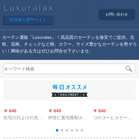
Luxuralax
お問い合わせ
代理購入専門サイト
カーテン通販「Luxuralax」！高品質のカーテンを激安でご提供。北
欧、花柄、チェックなど柄、カラー、サイズ豊かなカーテンを勢ぞろ
い！興味がある方はぜひお問合せ下さいませ。
￥ 640
￥ 640
￥ 640
￥
住宅の日よけの光を
伊佳仁遮光既制カー
つのコーヒカラーの
通させてくれません
リングダウン天然素
葦カーーテ木炭化葦
か？レンカーンのシ
材厚手カーリング寝
のレサーンジェーヌ
ョーショーの材料の
室UVカーリングダウ
ド断热模型竹カータ