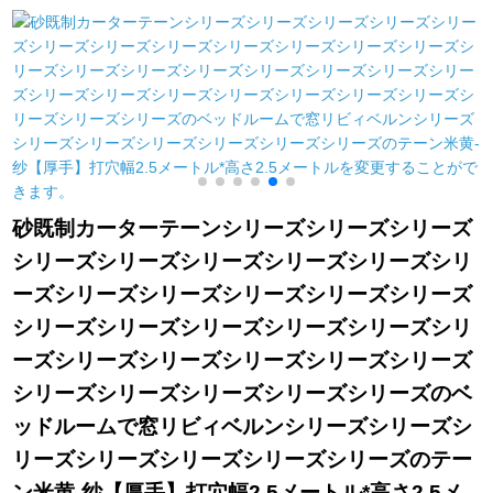
幅は1.5メトルトルで
ン热レストレーンン
ーテーン断热草のれ
す。×2.0メートで、
ン
んコーヒカラーの幅
中
一面の布の金色の穴
1.8メトル*高さ2メト
0
を开けて加工しま
ルトル
す。
砂既制カーターテーンシリーズシリーズシリーズ
シリーズシリーズシリーズシリーズシリーズシリ
ーズシリーズシリーズシリーズシリーズシリーズ
シリーズシリーズシリーズシリーズシリーズシリ
ーズシリーズシリーズシリーズシリーズシリーズ
シリーズシリーズシリーズシリーズシリーズのベ
ッドルームで窓リビィベルンシリーズシリーズシ
リーズシリーズシリーズシリーズシリーズのテー
ン米黄-纱【厚手】打穴幅2.5メートル*高さ2.5メ