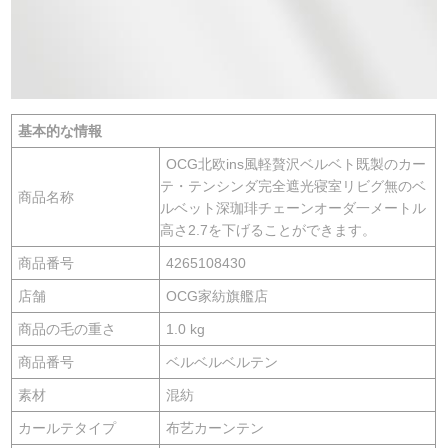
基本的な情報
OCG北欧ins風軽贅沢ベルベト既製のカー
テ・テンシンダ完全遮光寝室リビグ無のベ
商品名称
ルベット深珈琲チェーンオーダ一メートル
高さ2.7を下げることができます。
商品番号
4265108430
店舗
OCG家紡旗艦店
商品の毛の重さ
1.0 kg
商品番号
ベルベルベルテン
素材
混紡
カールテタイプ
布艺カーンテン