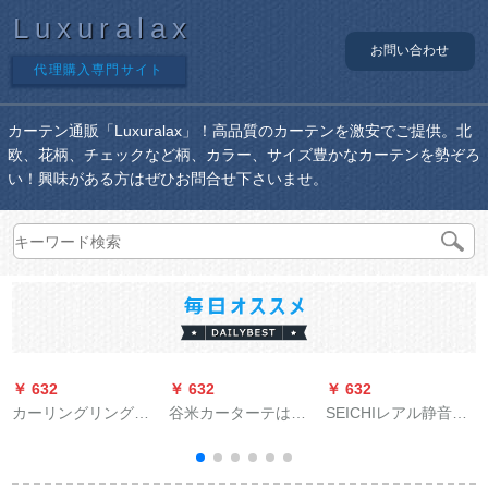
Luxuralax
お問い合わせ
代理購入専門サイト
カーテン通販「Luxuralax」！高品質のカーテンを激安でご提供。北
欧、花柄、チェックなど柄、カラー、サイズ豊かなカーテンを勢ぞろ
い！興味がある方はぜひお問合せ下さいませ。
￥ 632
￥ 632
￥ 632
￥
カーリングリングリ
谷米カーターテは完
SEICHIレアル静音厚
ング小二遮光カータ
全に遮光した既制カ
手坚美阿尔ルンロ-マ
ーのテ-ン芸寝室ベロ
ーターです。レンタ
ロ-ドレアルダ-ルロッ
ンダ平面扫き窓の外
ルムの寝室に窓があ
テ-ンを揃えることが