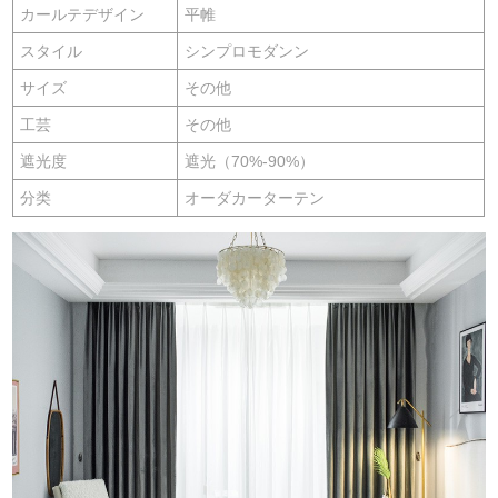
カールテデザイン
平帷
スタイル
シンプロモダンン
サイズ
その他
工芸
その他
遮光度
遮光（70%-90%）
分类
オーダカーターテン