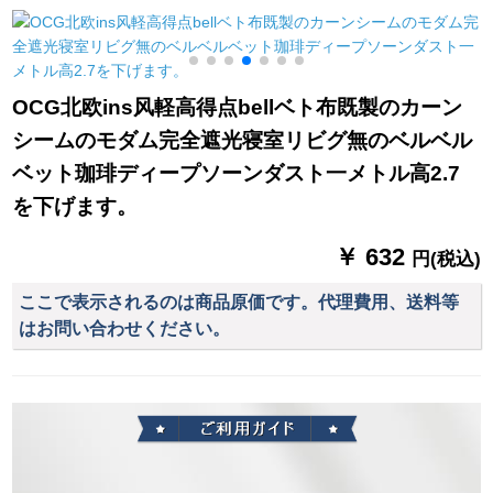
光を避ける地中海ス
ります。テングのシ
できます。
タの灼银城の既存制
モンです。星の両面
カーリング特价クリ
のピンクの幅は2メト
1
ーンバー06既制カー
ル*高さ2.7メトル/1枚
OCG北欧ins风軽高得点bellベト布既製のカーン
リング幅2.0 m*高2.7
です。
シームのモダム完全遮光寝室リビグ無のベルベル
m连接加工
ベット珈琲ディープソーンダスト一メトル高2.7
を下げます。
￥ 632
円(税込)
ここで表示されるのは商品原価です。代理費用、送料等
はお問い合わせください。