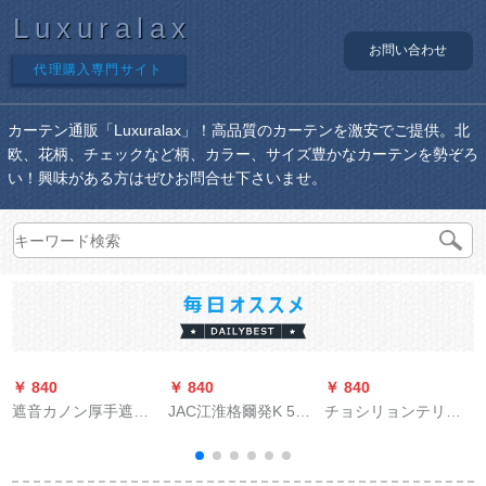
Luxuralax
お問い合わせ
代理購入専門サイト
カーテン通販「Luxuralax」！高品質のカーテンを激安でご提供。北
欧、花柄、チェックなど柄、カラー、サイズ豊かなカーテンを勢ぞろ
い！興味がある方はぜひお問合せ下さいませ。
￥ 840
￥ 840
￥ 840
￥
遮音カノン厚手遮音
JAC江淮格爾発K 5ト
チョシリョンテリン
寝室防風保温と風シ
ラッカーテーK 3 LK
グWIFI电气テーン轨
ンプロベベルジュレ1
5 LK 6 LK 7専用サン
道音响制御携帯电话
メトル2面ベルジット
バイザUVカーター新
の远隔隔远隔隔制御