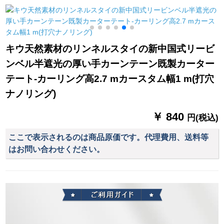
(遮音)
M 3000金色縦条金加
モアドレールは绿ミ
穂セト
ドゥア电机の心を込
めて无线壁制御を行
1
っています。すみま
キウ天然素材のリンネルスタイの新中国式リービ
せん、すみません。
ンベル半遮光の厚い手カーンテーン既製カーター
テート-カーリング高2.7 mカースタム幅1 m(打穴
ナノリング)
￥ 840
円(税込)
ここで表示されるのは商品原価です。代理費用、送料等
はお問い合わせください。