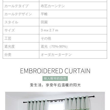
カールテタイプ
布艺カーンテン
カールテデザイン
平帷
スタイル
田園
サイズ
3 mx 2.7 m
工芸
その他
遮光度
遮光（70%-90%）
分类
オーダカーターテン