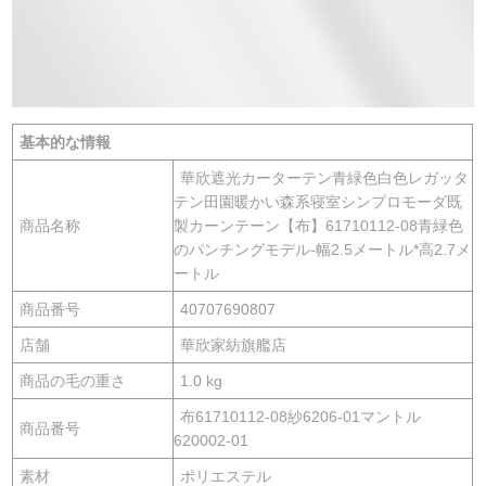
基本的な情報
華欣遮光カーターテン青緑色白色レガッタ
テン田園暖かい森系寝室シンプロモーダ既
商品名称
製カーンテーン【布】61710112-08青緑色
のパンチングモデル-幅2.5メートル*高2.7メ
ートル
商品番号
40707690807
店舗
華欣家紡旗艦店
商品の毛の重さ
1.0 kg
布61710112-08紗6206-01マントル
商品番号
620002-01
素材
ポリエステル