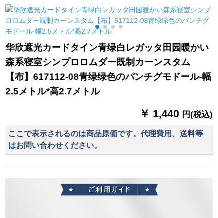
クセセセセセセセセ
ーズシリーズシリー
カーターテーン网红
リング（15 cm大レエ
ズシリーズシリーズ
天蓝连接加工/ミオ·ダ
ス）
シリーズシリーズシ
カーン専门撮影连络
リーズシリーズシリ
サビース
华欣遮光カードタイン青绿白レガッタ田园暖かい
ーズシリーズシリー
森系寝室シンプロロムダー既制カーンスタム
ズシリーズシリーズ
シリーズシリーズシ
【布】617112-08青绿绿色のパンチグモドール-幅
リーズシリーズシリ
2.5メトル*高2.7メトル
ーズシリーズシリー
ズシリーズシリーズ
￥ 1,440
円(税込)
シリーズ扫き出し窓
外カーンショートカ
ここで表示されるのは商品原価です。代理費用、送料等
ーラーテンBタイプ白
はお問い合わせください。
い格子（黒い线）1.5
幅X 1.3高一片（无料
改高）