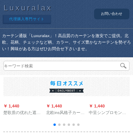
Luxuralax
お問い合わせ
代理購入専門サイト
カーテン通販「Luxuralax」！高品質のカーテンを激安でご提供。北
欧、花柄、チェックなど柄、カラー、サイズ豊かなカーテンを勢ぞろ
い！興味がある方はぜひお問合せ下さいませ。
￥ 1,440
￥ 1,440
￥ 1,440
￥
楚歌质の优れた遮光
北欧ins风格子カーリ
中呈シンプロモン无
カーターターテフの
ング寝室遮光既制カ
地カーン天然素材リ
新中国式カーターテ
ーターテーダーカー
ンネル质感ビングイ
ン15 cm大刺レスのア
ンテーダーダーシリ
寝室扫き出し窓既制