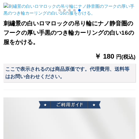
カーン遮光蚊よけの
カーンテージ格
テムシステムシステ
レイン寝室キッドレ
ムシステムシステム
ン寝室
システムシステムシ
断
刺繡景の白いロマロックの吊り輪にナノ静音圏の
ステムシステムシス
フークの厚い手黒のつき輪カーリングの白い16の
テムシステムシステ
ムシステムシステム
服をかける。
システムシステムシ
ステムシステムシス
￥ 180
円(税込)
テムシステムシステ
ムシステムの地中海
ここで表示されるのは商品原価です。代理費用、送料等
遮光ブロックブロッ
はお問い合わせください。
クプレートプレート
プレートプレートプ
レートプレートプレ
ートプレートプレー
ト外窓天然素材カー
テージ手に连络して
サズを确认します。