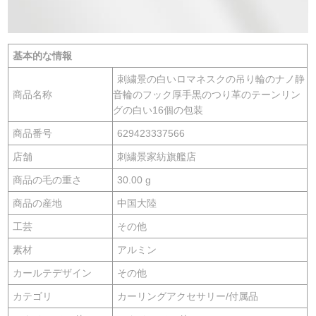
基本的な情報
刺繍景の白いロマネスクの吊り輪のナノ静
商品名称
音輪のフック厚手黒のつり革のテーンリン
グの白い16個の包装
商品番号
629423337566
店舗
刺繍景家紡旗艦店
商品の毛の重さ
30.00 g
商品の産地
中国大陸
工芸
その他
素材
アルミン
カールテデザイン
その他
カテゴリ
カーリングアクセサリー/付属品