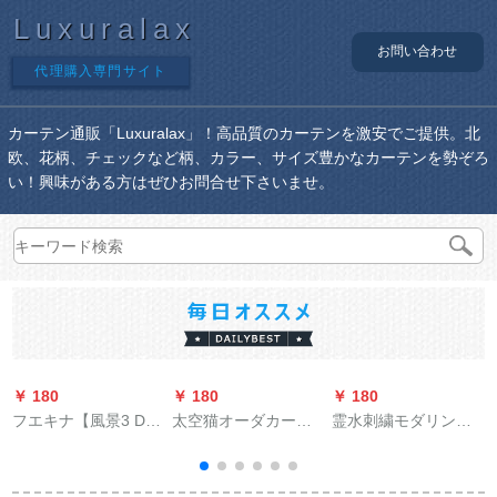
Luxuralax
お問い合わせ
代理購入専門サイト
カーテン通販「Luxuralax」！高品質のカーテンを激安でご提供。北
欧、花柄、チェックなど柄、カラー、サイズ豊かなカーテンを勢ぞろ
い！興味がある方はぜひお問合せ下さいませ。
￥ 180
￥ 180
￥ 180
￥
フエキナ【風景3 Dプ
太空猫オーダカーリ
霊水刺繍モダリン北
ロシュートのれん】
ング寝室书房出窓扫
欧シンプロビレッジ
パンチ要らららのオ
き出し窓カーンテー
システムシステムシ
ーダンのレイン既製
プ-2976-花色1ミオウ
ステムシステムシス