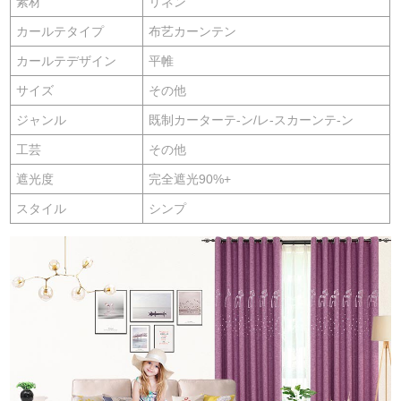
素材
リネン
カールテタイプ
布艺カーンテン
カールテデザイン
平帷
サイズ
その他
ジャンル
既制カーターテ-ン/レ-スカーンテ-ン
工芸
その他
遮光度
完全遮光90%+
スタイル
シンプ