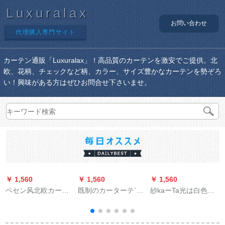
Luxuralax
お問い合わせ
代理購入専門サイト
カーテン通販「Luxuralax」！高品質のカーテンを激安でご提供。北
欧、花柄、チェックなど柄、カラー、サイズ豊かなカーテンを勢ぞろ
い！興味がある方はぜひお問合せ下さいませ。
￥ 1,560
￥ 1,560
￥ 1,560
￥
ペセン风北欧カータ
既制のカーターテ`ジ
紗kaーTa光は白色の
ーターターの光が透
寝室北约シンプロモ`
不透人レカーズシリ
过していないのに人
ルド小シ`トカーター
ーズシリーズシリー
间の白纱ベルンカシ
テ`ン出窓リヴィティ
ズシリーズン糸ベア