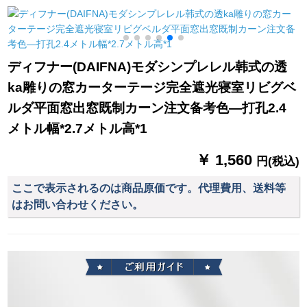
リーの幅2.5 m*高2.7
ン寝室ベルダ遮光布
ラ砂遮光白紗断熱を
mフル加工
の星青【遮光80%】
透過して透過しませ
幅1.5高2.0打穴【一
ん。レカースデッキ
対二】
がひっくり返る双生
ディフナー(DAIFNA)モダシンプレレル韩式の透
樹-乳白の幅が2.0 X高
ka雕りの窓カーターテージ完全遮光寝室リビグベ
2.7フーク（高度改）
ルダ平面窓出窓既制カーン注文备考色—打孔2.4
メトル幅*2.7メトル高*1
￥ 1,560
円(税込)
ここで表示されるのは商品原価です。代理費用、送料等
はお問い合わせください。