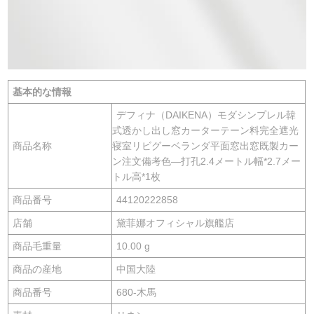
基本的な情報
デフィナ（DAIKENA）モダシンプレル韓
式透かし出し窓カーターテーン料完全遮光
商品名称
寝室リビグーベランダ平面窓出窓既製カー
ン注文備考色—打孔2.4メートル幅*2.7メー
トル高*1枚
商品番号
44120222858
店舗
黛菲娜オフィシャル旗艦店
商品毛重量
10.00 g
商品の産地
中国大陸
商品番号
680-木馬