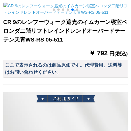
隔てカ-ンストにな车/
外に出る。テ`ン耐摩
のカーリングリング
伝言をお愿いしま
耗厚手遮光UVカット
リング・リッキング
す。
カート热绿色布普通
のフには、小さらの
CR 9のレンフーウォーク遮光のイムカーン寝室ベ
フーク幅2メ`トル*高
グリップのリングが
ロンダ二階リフトレインドレンドオーバードテー
さ2メ`トル/1枚
あります。50个の纯
304个の厚い手のステ
テン天青WS-RS 05-511
ィンレット【100个の
平たいリフ】
￥ 792
円(税込)
ここで表示されるのは商品原価です。代理費用、送料等
はお問い合わせください。