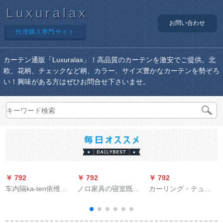
Luxuralax
お問い合わせ
代理購入専門サイト
カーテン通販「Luxuralax」！高品質のカーテンを激安でご提供。北
欧、花柄、チェックなど柄、カラー、サイズ豊かなカーテンを勢ぞろ
い！興味がある方はぜひお問合せ下さいませ。
￥ 792
￥ 792
￥ 792
￥
车内隔ka-ten依维柯
ノロ家具の寝室既製
カーリング・テュー
自动车断热カ-长安エ
カーテーン绿色小森
リングのストレーリ
アンコンテ-ン五菱东
系リーディングビデ
ングのカーリング・
风菱智金杯新海狮热
オディップの窓から
ティン・テュー風呂