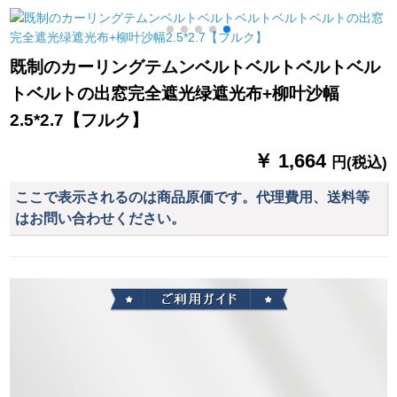
グリングのテーリン
ン】【カバケケケケ
グリングリングリン
ス付き】【レフ】
グリングのテーリン
【アフィィィ】【既
既制のカーリングテムンベルトベルトベルトベル
グリングリングリン
制カーディン遮光カ
トベルトの出窓完全遮光绿遮光布+柳叶沙幅
グリングリングリン
ーディン】モノク
グは何ですか？
MG-93
2.5*2.7【フルク】
￥ 1,664
円(税込)
ここで表示されるのは商品原価です。代理費用、送料等
はお問い合わせください。