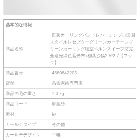
基本的な情報
既製カーリングバンドレバーシンプロ田園
スタイルレセプターグリーンカーテーング
商品名称
リーンカーリング寝室ベルンスイープ窓完
全遮光緑色遮光布+柳葉沙幅2.5*2.7【フッ
ク】
商品番号
4880842205
店舗
昌崇家紡専門店
商品の毛の重さ
1.0 kg
商品コード
柳葉紗
素材
紗
カールテタイプ
その他
カールテデザイン
平帷