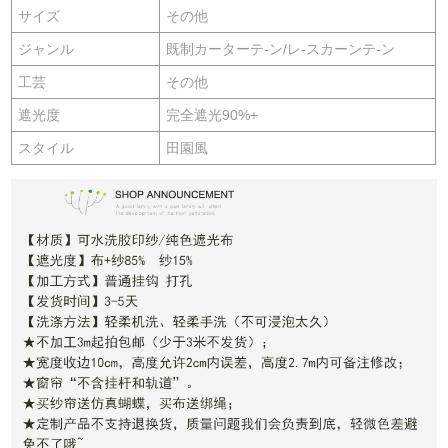
サイズ
その他
ジャンル
既制カーターテ-ン/レ-スカーンテ-ン
工芸
その他
遮光度
完全遮光90%+
スタイル
田園風