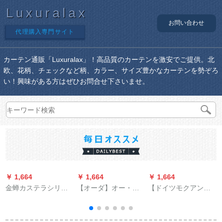
Luxuralax
お問い合わせ
代理購入専門サイト
カーテン通販「Luxuralax」！高品質のカーテンを激安でご提供。北
欧、花柄、チェックなど柄、カラー、サイズ豊かなカーテンを勢ぞろ
い！興味がある方はぜひお問合せ下さいませ。
￥ 1,664
￥ 1,664
￥ 1,664
￥
金蝉カステラシリー
【オーダ】オー・ダ
【ドイツモクアン
ズシリーズシリーズ
カー・ン専门撮影ス
ナ】【ビズ昇降つつ
シリーズシリーズシ
タジオ】オー・ダカ
つづつにあわせた色
リーズ既制カーリン
ン専门撮影10元
の柔らかな紗のレ