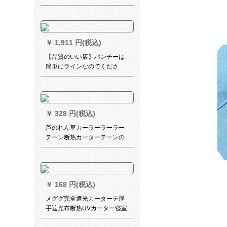
ング·ルームオ·フ·メ-ル黄色の
暗号ラロ·プロプロ野球厚いア
ルミウムレ-ル
￥
1,911 円(税込)
【品質のいい店】パンチーは
簡単にラインなのでくださ
い。完全に遮光して、寝室を
完全に遮光します。テングし
ないでください。レンタルム
の寮トレレ简易小窓ショウシ
￥
328 円(税込)
ョッカーテルジ。テ－ン新遮
光シ－ト緑植緑（誘拐バーン
芦のれん草カーラーラーラー
ドを送る。）遮光率90%幅
テーン断热カーターテーンの
220高200 cm【110-200に送
遮日遮装复古リフト竹カータ
る。】
ーテーンの逸品1.5メトル幅*2
メトル高
￥
168 円(税込)
メググ完全遮光カーターテ厚
手遮光布断热UVカーター寝室
カーターテシルバーグレー1平