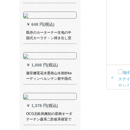
星韩式亜麻遮光布YJ 625 bru
オーダ
￥
648 円(税込)
既存のカーターテー生地の中
国式カーラテ－ン掃き出し窓
の厚い手の遮光布寝室ベラン
ダ既製カーラテ－白いガゼル
+布-普通のデカン-フーク幅
1.5*高2.3
￥
1,008 円(税込)
黛菲娜莲花水墨画山水画纱ka
<
ーディンベルンテン新中国式
古典风格S 906雪纺绩-【オー
ダカーン1メート専门-加工无
料】
￥
1,378 円(税込)
OCG北欧风雕刻の星柄オーダ
テーテン森系二阶姫系寝室で
梦に见るロマスーピンククカ