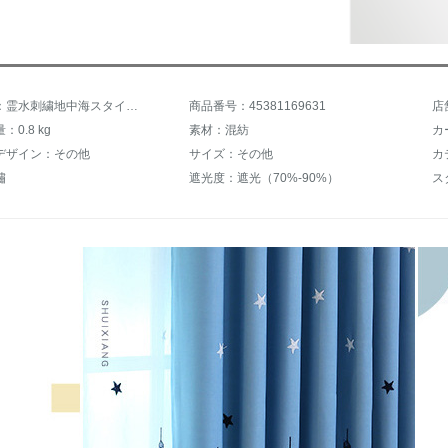
商品名称：霊水刺繍地中海スタイルシルク刺繍城の日よけ既製のカーターテ遮光遮音カーテン子供部屋レカーン男の子女の子出窓ベランダ寝室リビグ掃き出し窓城砦カーテーン幅2.5メートル*高さ2.7メートル直すことができる
商品番号：45381169631
店
0.8 kg
素材：混紡
カ
デザイン：その他
サイズ：その他
カ
繡
遮光度：遮光（70%-90%）
ス