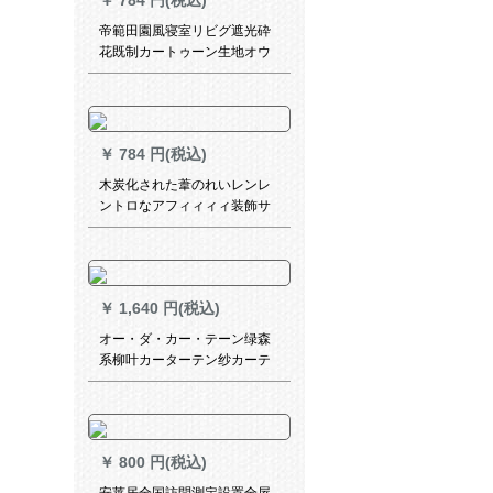
￥
784 円(税込)
チラインラインラインライン
ラインラインラインラインラ
帝範田園風寝室リビグ遮光砕
インラインラインラインライ
花既制カートゥーン生地オウ
ンラインラインラインライン
タテテン（一枚の価格格）2.5
ラインラインラインラインラ
枚*2.7高色備考（紗＋布フー
インラインラインラインライ
ク）
ンラインラインラインライン
ラインラインラインラインラ
￥
784 円(税込)
インラインラインラインライ
木炭化された葦のれいレンレ
ンラインラインラインライン
ントロなアフィィィィ装飾サ
ラインラインラインラインラ
ーンシーエドカーターテテン
インラインラインラインライ
断热草カーテン农家院内装オ
ンラインアウトアウト
ーケーテ1.8メトル幅x 3メト
ルトルトル
￥
1,640 円(税込)
オー・ダ・カー・テーン绿森
系柳叶カーターテン纱カーテ
ルテルテルテルテルテルテル
テルテルシリーズシリーズシ
リーズシリーズシリーズシリ
ーズシリーズシリーズシリー
￥
800 円(税込)
ズシリーズシリーズシリーズ
シリーズシリーズシリーズシ