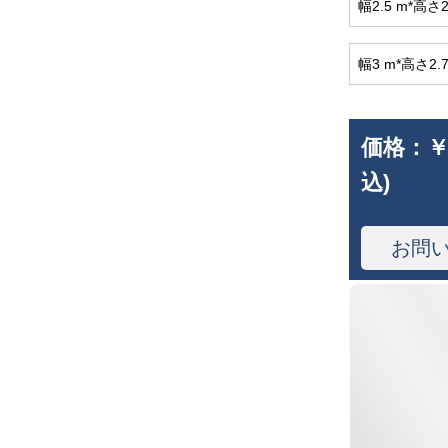
幅2.5 m*高
幅3 m*高さ
価格：
￥
込)
お問