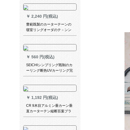
方メテルテルテルダーダーダ
ーテン
￥
2,240 円(税込)
豊範既製のカーターテーンの
寝室リングオーダのテ－ンン
ンジェニ－ルの掃き出し窓遮
光カーターテ－ンの空の青2.5
メトル幅*2.7メトルトル(2.5メ
トルの幅の窓は2枚撮ります)
￥
560 円(税込)
SEICHIシンプリング既制のカ
ーリング断热UVカーリング完
全遮光厚手のリカーン寝室カ
ーリングリングリングリング
リング遮光07紺カーンン（糸
を含む）ホークオーダ
￥
1,192 円(税込)
CR 9木目アルミン垂カーン垂
直カーターテン縦断百葉ブラ
レイン遮光装飾断熱オフクラ
ルホワイトシクYH-L 05-L 601