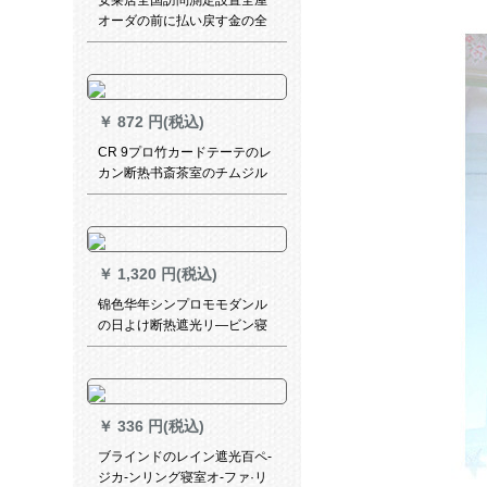
安莱居全国訪問測定設置全屋
リーズシリーズ
オーダの前に払い戻す金の全
国訪問測定設定サービスビエ
ントが予約した優先手配をご
提供します。
￥
872 円(税込)
CR 9プロ竹カードテーテのレ
カン断热书斎茶室のチムジル
バンと中风喷画のレンティン
MK-ZK 06-020
￥
1,320 円(税込)
锦色华年シンプロモモダンル
の日よけ断热遮光リ―ビン寝
室扫き出し窓窓既制カーリン
グリングリング打孔两用式
￥
336 円(税込)
ブラインドのレイン遮光百ペ-
ジカ-ンリング寝室オ-ファ·リ