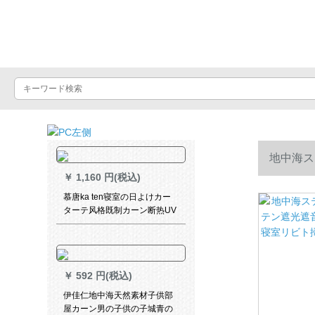
Luxuralax
地中海ス
￥
1,160 円(税込)
寝室リビト
慕唐ka ten寝室の日よけカー
ターテ风格既制カーン断热UV
カーターストスタン纯紫幅
3.0*高2.7片
￥
592 円(税込)
伊佳仁地中海天然素材子供部
屋カーン男の子供の子城青の