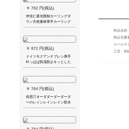
￥
792 円(税込)
伊佳仁遮光既制カーリングダ
ウン天然素材厚手カーリング
寝室UVカーリングダウン热レ
ストレーンンン
商品毛重量：
カールテ
￥
872 円(税込)
工芸：刺
ドイツモクアンナブレン厚手
叶っぱぱ防湿防止キッとした
书房オーーフーディ寝室オー
レフー寝室オーハド白6101无
地シリズPS-BY 03
￥
784 円(税込)
倍思汀オーダダーダーダーダ
ーのレインレインレイン防水
遮断ホートカーン防水フード
フードフードフードフードの
レインルームのレイン寝室バ
ーのバーンビーチビーチビー