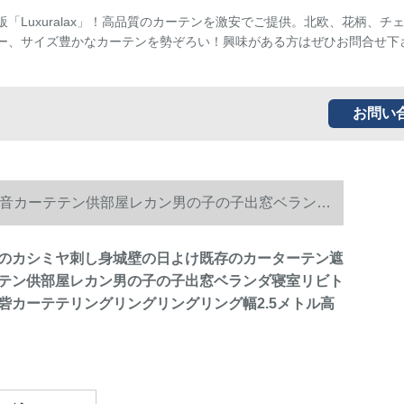
販「Luxuralax」！高品質のカーテンを激安でご提供。北欧、花柄、チ
ー、サイズ豊かなカーテンを勢ぞろい！興味がある方はぜひお問合せ下
お問い
音カーテテン供部屋レカン男の子の子出窓ベランダ
*2.7メトル
のカシミヤ刺し身城壁の日よけ既存のカーターテン遮
テン供部屋レカン男の子の子出窓ベランダ寝室リビト
砦カーテテリングリングリングリング幅2.5メトル高