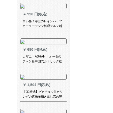
リービ姫粉フ2メトオルダカン
ン高さが変化します。
￥
920 円(税込)
白い格子布艺のレインハーフ
カーラーテンン料理テルン断
热カーターテテンンン布カー
ンコーヒーテーン既製カーラ
ーテン既製カーラーテンカー
ンショートカーラーテン水溶
￥
680 円(税込)
レスカーンサイド乳白色ファ
ブリック(不透明)幅150高120
カザニ（ASHANI）オーダの
cm
テ－ン新中国式カトリック松
鶴延年山水国画リビン寮遮光
茶楼ホーテ出窓ベランダ荘の
レ－ト断熱S 0395-鴻運カスト
ン-フック1枚のメテルが必要
￥
1,504 円(税込)
ですか？
【JD精选】ピカチュウ供カリ
ングの遮光布扫き出し窓の寝
室リングオーダカンの厚い手
背景布SN 3089ワカ13枚2.0メ
トル*高さ2.7メトル