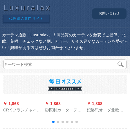
Luxuralax
お問い合わせ
代理購入専門サイト
カーテン通販「Luxuralax」！高品質のカーテンを激安でご提供。北
欧、花柄、チェックなど柄、カラー、サイズ豊かなカーテンを勢ぞろ
い！興味がある方はぜひお問合せ下さいませ。
￥ 1,868
￥ 1,868
￥ 1,868
￥
CR 9フランチャイズ
砂既制カーターテー
妃洛思オーダ北欧风
パン不要子供プリン
ンシリーズシリーズ
つぎ合せ麻布遮光ブ
ストのレガッタン遮
シリーズシリーズシ
リビアン寝室ベロン
熱遮光漫画ベビの寝
リーズシリーズシリ
ダ遮光カーベルベル-