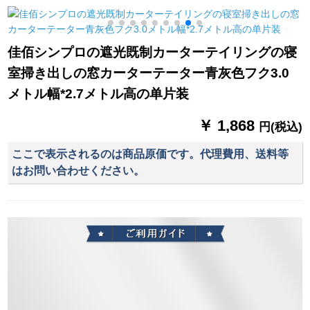
室図案プリンストの
ーズシリーズシリー
布(打孔加工)毎米オー
海賊WS-JL 110-016
ズシリーズシリーズ
ダテーテン
シリーズシリーズシ
佳佰シンプロの遮光既制カーターテイリングの寝
リーズシリーズシリ
室掃き出しの窓カーターテーター青灰色フク3.0
ーズシリーズシリー
ズシリーズシリーズ
メトル幅*2.7メトル高の单片装
シリーズシリーズシ
リーズシリーズシリ
￥ 1,868
円(税込)
ーズシリーズシリー
ズシリーズシリーズ
ここで表示されるのは商品原価です。代理費用、送料等
シリーズのベッドル
はお問い合わせください。
ームで窓リビィベル
ンシリーズシリーズ
シリーズシリーズシ
リーズシリーズシリ
ーズのテーン米黄-纱
【厚手】打穴幅2.5メ
ートル*高さ2.5メート
ルを変更することが
できます。