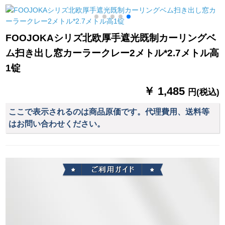
ッドの范囲をしま
キングの星柄遮光パ
リングビンビン书斎
す。テン寝室の布団
ラジソル青の星布テ
扫き出し窓カーター
は男女兼用の姫系青
ーン【打孔款】幅4.5*
テーンンンンテーン
FOOJOKAシリズ北欧厚手遮光既制カーリングベ
い鉄道です。ベドカ
高度传言
ンンンテーリングリ
ム扫き出し窓カーラークレー2メトル*2.7メトル高
ーターテ面1.2メトル
ングリングリングリ
の高さです。
ングリングリングリ
1锭
ングリングリング04
デフォルト纱、一メ
￥ 1,485
円(税込)
トールダーダーダー
ダーダーダーダーデ
ここで表示されるのは商品原価です。代理費用、送料等
ザイン専门の撮影
はお問い合わせください。