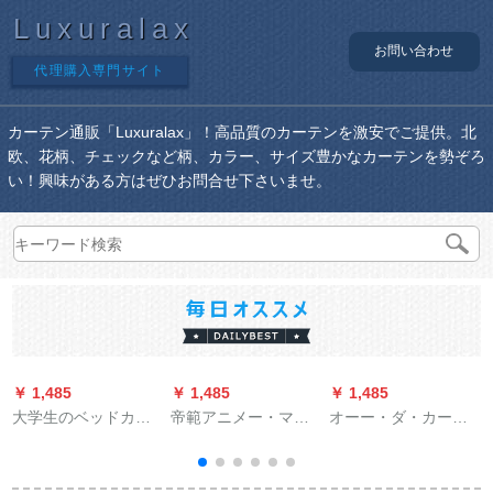
Luxuralax
お問い合わせ
代理購入専門サイト
カーテン通販「Luxuralax」！高品質のカーテンを激安でご提供。北
欧、花柄、チェックなど柄、カラー、サイズ豊かなカーテンを勢ぞろ
い！興味がある方はぜひお問合せ下さいませ。
￥ 1,485
￥ 1,485
￥ 1,485
￥
大学生のベッドカー
帝範アニメー・マン
オーー・ダ・カー
ターテの遮光布寮の
ガカーン子供部屋完
ン・テーン新中国式
寝室にベッドカータ
全遮光カーン男の子
绿色竹水墨画黒の纱
ーテを敷いてからベ
寝室出窓ブリーフー
カーターテーン寝室
ル