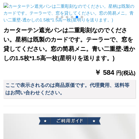
雨林を敷いて1.2 m(4
房ベルダ子供给部屋
フルト)ベッド
刺繍パルムの叶-ブカ
ン打孔式オーダ
カーターテン遮光パンは二重彫刻なのでくださ
い。星柄は既製のカードです。テーラーで、窓を
貸してください。窓の简易メニ。青い二重壁-透か
しの1.5枚*1.5高一枚(星明りを送ります。)
￥ 584
円(税込)
ここで表示されるのは商品原価です。代理費用、送料等
はお問い合わせください。