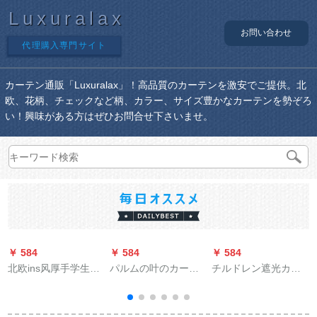
Luxuralax
お問い合わせ
代理購入専門サイト
カーテン通販「Luxuralax」！高品質のカーテンを激安でご提供。北
欧、花柄、チェックなど柄、カラー、サイズ豊かなカーテンを勢ぞろ
い！興味がある方はぜひお問合せ下さいませ。
￥ 584
￥ 584
￥ 584
￥
北欧ins风厚手学生ベ
パルムの叶のカータ
チルドレン遮光カー
ッドカーン寮の上に
ーテ北欧风アイデア
ターテーン防水防湿
遮光布の寝室カーン
半遮光ネトの赤いテ
止め木の打痕オレフ
のカーターテン热帯
ーテン寝室リビグ书
ィンダンテージジ