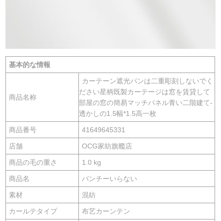
基本的な情報
カーテーン遮光パンは二重彫刻しないでく
ださい星柄既製カーテージは窓を賃貸して
商品名称
部屋の窓の簡易マッチパネル青い二階建て-
透かしの1.5幅*1.5高一枚
商品番号
41649645331
店舗
OCG家紡旗艦店
商品の毛の重さ
1.0 kg
商品名
パンチーいらない
素材
混紡
カールテタイプ
布艺カーンテン