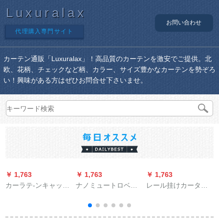
Luxuralax
お問い合わせ
代理購入専門サイト
カーテン通販「Luxuralax」！高品質のカーテンを激安でご提供。北
欧、花柄、チェックなど柄、カラー、サイズ豊かなカーテンを勢ぞろ
い！興味がある方はぜひお問合せ下さいませ。
￥ 1,763
￥ 1,763
￥ 1,763
￥
カーラテ-ンキャップ-
ナノミュートロベル
レール挂けカーター
テ-ンバード漫画の創
トマルロックの部品
テーラーダンカーン
意的ななぬぐぐるの
をつまみますか？）
装饰ベッドカーン轨
み-ンドバーナとサー
道ハンガペン日よけ