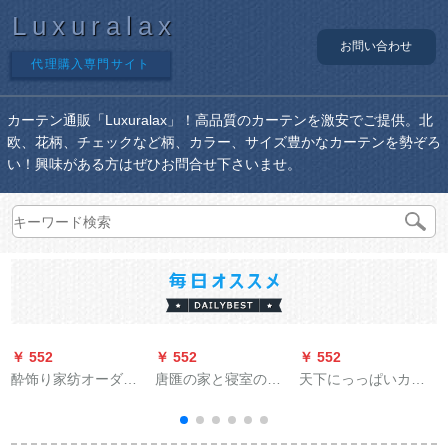
Luxuralax
お問い合わせ
代理購入専門サイト
カーテン通販「Luxuralax」！高品質のカーテンを激安でご提供。北
欧、花柄、チェックなど柄、カラー、サイズ豊かなカーテンを勢ぞろ
い！興味がある方はぜひお問合せ下さいませ。
￥ 552
￥ 552
￥ 552
￥
酔饰り家纺オーダン
唐匯の家と寝室のス
天下にっっぱいカー
既制カーターン窓遮
タットラインの絵模
リングリング风韩式
光布カーターテ-ン寝
様オーダカーンの個
小森系高精密二重层
室ベロダ断热カータ
性的なテ－ン写真プ
一体カーラテ无地刺