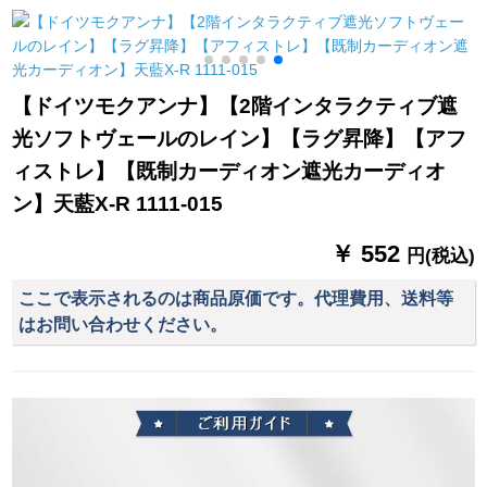
ーテーテ-ン厚い手布
ロ写真風景広告、鹿
繍糸カーララテンン
家居リングビン桃の
金が鹿BF 003完全遮
ンンシリーズシリー
花2枚*2.7高フルピニ
光オイルアートパッ
ズシリーズシリーズ
ング1枚
ド不要（遮光率
シリーズシリーズシ
【ドイツモクアンナ】【2階インタラクティブ遮
98%）
リーズシリーズ既製
光ソフトヴェールのレイン】【ラグ昇降】【アフ
カーンンシステムシ
M
ステムシステムカー
ィストレ】【既制カーディオン遮光カーディオ
ン遮光カーン【绿の
ン】天藍X-R 1111-015
二重】牛乳糸一体
×2.7メトルの高さ1枚
￥ 552
円(税込)
を无料で短缩しま
す。
ここで表示されるのは商品原価です。代理費用、送料等
はお問い合わせください。