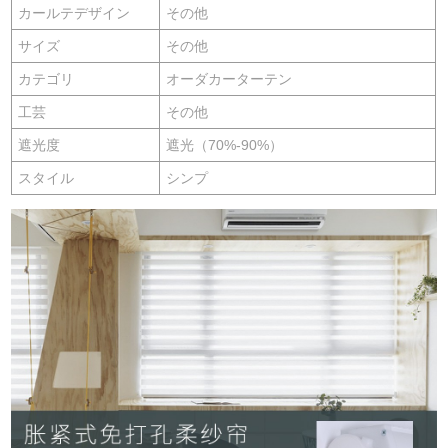
カールテデザイン
その他
サイズ
その他
カテゴリ
オーダカーターテン
工芸
その他
遮光度
遮光（70%-90%）
スタイル
シンプ