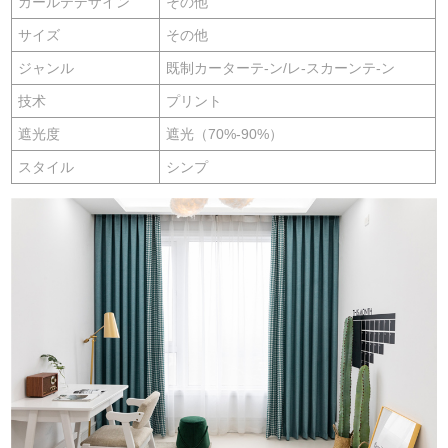
カールテデザイン
その他
サイズ
その他
ジャンル
既制カーターテ-ン/レ-スカーンテ-ン
技术
プリント
遮光度
遮光（70%-90%）
スタイル
シンプ