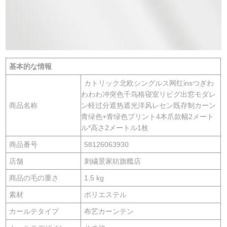
基本的な情報
カトリック北欧シングルス网红insつぎわ
わわわ冲突色千鸟格寝室リビグ出窓モダレ
商品名称
ン軽过分遮热遮光洋风レセン既存制カーン
青绿色+青绿色プリント4本爪款幅2メート
ル*高さ2メートル1枚
商品番号
58126063930
店舗
刺繍景家紡旗艦店
商品の毛の重さ
1.5 kg
素材
ポリエステル
カールテタイプ
布艺カーンテン