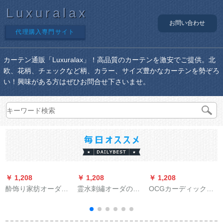
Luxuralax
お問い合わせ
代理購入専門サイト
カーテン通販「Luxuralax」！高品質のカーテンを激安でご提供。北
欧、花柄、チェックなど柄、カラー、サイズ豊かなカーテンを勢ぞろ
い！興味がある方はぜひお問合せ下さいませ。
￥ 1,208
￥ 1,208
￥ 1,208
￥
酔饰り家纺オーダン
霊水刺繡オーダのカ
OCGカーディック完
既制カーターン窓遮
ーリングリングリン
全遮光既制カーディ
光布カーターテ-ン寝
グリングリング既製
ィ寝室リビアンの日
室ベロダ断热カータ
カーンのカーリング
よけ断热的な高精度