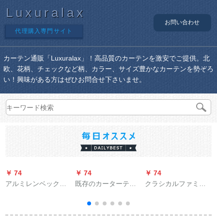
Luxuralax
お問い合わせ
代理購入専門サイト
カーテン通販「Luxuralax」！高品質のカーテンを激安でご提供。北
欧、花柄、チェックなど柄、カラー、サイズ豊かなカーテンを勢ぞろ
い！興味がある方はぜひお問合せ下さいませ。
￥ 74
￥ 74
￥ 74
￥
アルミレンベックス
既存のカーターテン
クラシカルファミリ
固定部品のトップ側
遮光カーンテ`ジは2.0
ー北欧风モダィン帆
壁に単二層厚手ロマ
m幅*2.0 m高、打孔1
船遮光既制カーテオ
ーポラジット28*22
枚をインスト`ルしな
システムシステムシ