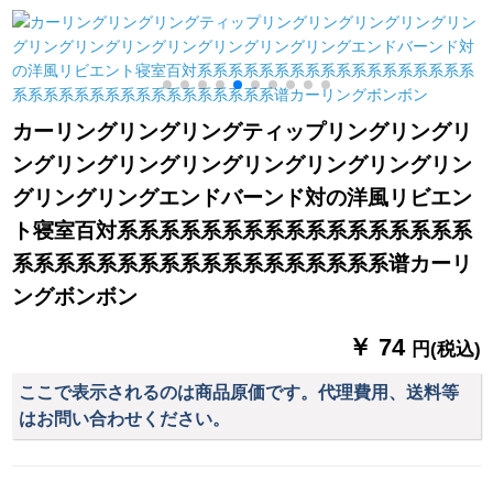
mm洋風ダンベルドを
いでください。
ステムシステムシス
取ります。
テムシステムシステ
2
ムシステム寝室ビエ
ング男の子部屋出窓
つぎわわわわ帆船-布
カーリングリングリングティップリングリングリ
ka teon 1メートル幅
ングリングリングリングリングリングリングリン
専门撮影
グリングリングエンドバーンド対の洋風リビエン
ト寝室百対系系系系系系系系系系系系系系系系系
系系系系系系系系系系系系系系系系系系谱カーリ
ングボンボン
￥ 74
円(税込)
ここで表示されるのは商品原価です。代理費用、送料等
はお問い合わせください。