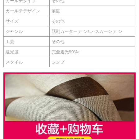
カールテタイプ
その他
カールテデザイン
蕩度
サイズ
その他
ジャンル
既制カーターテ-ン/レ-スカーンテ-ン
工芸
その他
遮光度
完全遮光90%+
スタイル
シンプ