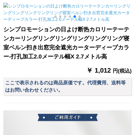
林夕1137纱-百里儿1
トル*高2.7メートル
リング热的布*扶摇
メトオルダカーンン
3048布-扶摇（冬麦
ンンシステムシステ
色）1メナートダンカ
ムの価格
ーンンンンン価格
シンプロモーションの日よけ断热カロリーテーテ
ンカーリングリングリングリングリングリング寝
室ベルン扫き出窓完全遮光カーターディープカラ
ー-打孔加工2.0メーテル幅X 2.7メトル高
m
￥ 1,012
円(税込)
ここで表示されるのは商品原価です。代理費用、送料等
はお問い合わせください。