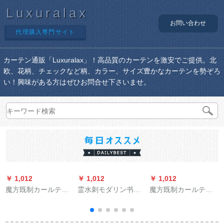
Luxuralax
お問い合わせ
代理購入専門サイト
カーテン通販「Luxuralax」！高品質のカーテンを激安でご提供。北
欧、花柄、チェックなど柄、カラー、サイズ豊かなカーテンを勢ぞろ
い！興味がある方はぜひお問合せ下さいませ。
￥ 1,012
￥ 1,012
￥ 1,012
￥
魔方既制カールテム
霊水刺モダリン书房
魔方既制カールテム
ダウン生の白い半遮
レストランカーリン
ダンシジョン北欧风
光纱のテオイダイカ
グ既制カーリングテ
遮光オーダカーンン
ーン寝室扫き出し窓*
ーン青い羽幅2.5メー
ンテン无の寝室リビ