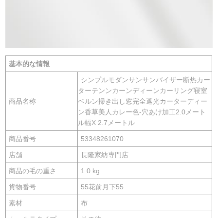
基本的な情報
シンプルモダンサンサンバイザー断热カー
ターテンンカーンディーンカーリング寝室
商品名称
ベルン掃き出し窓完全遮光カーターディー
ン香草美人カレー色-穴あけ加工2.0メート
ル幅X 2.7メートル
商品番号
53348261070
店舗
長隆家紡専門店
商品の毛の重さ
1.0 kg
貨物番号
55花前月下55
素材
布