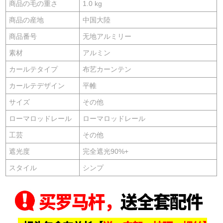
商品の毛の重さ
1.0 kg
商品の産地
中国大陸
商品番号
无地アルミリー
素材
アルミン
カールテタイプ
布艺カーンテン
カールテデザイン
平帷
サイズ
その他
ローマロッドレール
ローマロッドレール
工芸
その他
遮光度
完全遮光90%+
スタイル
シンプ