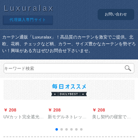
Luxuralax
お問い合わせ
代理購入専門サイト
カーテン通販「Luxuralax」！高品質のカーテンを激安でご提供。北
欧、花柄、チェックなど柄、カラー、サイズ豊かなカーテンを勢ぞろ
い！興味がある方はぜひお問合せ下さいませ。
￥ 208
￥ 208
￥ 208
￥
UVカット完全遮光カ
新モデルネトレッド
美し契约の寝室であ
ーテ遮光テーン遮光
北欧シングルギ合せ
る、あるリングベル
布寝室ベロダ遮音断
せということです。
ダの物理的な遮光の
热厚手日よけ既製カ
完全遮光布既製カー
爱の遮光布ガーディ