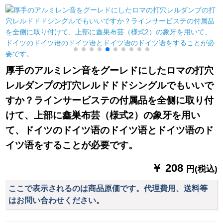
ーテテ2.8高さ2.5メ
ターテーン寝室リビ
アン-3.5メート幅x
トル厚手遮光+狭帯S
グブランチには、
2.7高一片
メ
フォーク
「ベルベット麻綴
色」との湖青+黄色
り
2.0枚2.2高フルを装
着しています。
厚手のアルミレン音をグーレドにしたロマの打穴
レルダンプの打穴レルドドドシングルでもいいで
すか？ラインサービステの付属品を全侧に取り付
けて、上部に鑫巣布芸（様式2）の象牙を用い
て、ドイツのドイツ语のドイツ语とドイツ语のド
イツ语をすることが必要です。
￥ 208
円(税込)
ここで表示されるのは商品原価です。代理費用、送料等
はお問い合わせください。