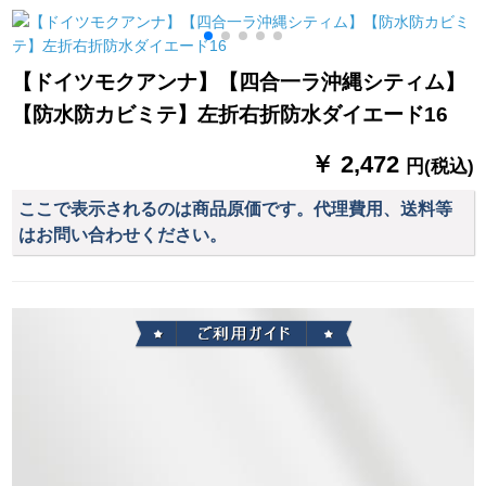
ンンンキャンパー布
ン不要カーン完全遮
诘められて何メトル
芸のレインカーンン
光カーン寝室断熱カ
を要しますか？
ンン油煙断熱カーン
ーターテージ七色石
【ドイツモクアンナ】【四合一ラ沖縄シティム】
テーテンンンンンハ
緑+伸縮ロッドセムス
【防水防カビミテ】左折右折防水ダイエード16
イ80枚*140 cm高対
1.2*1.5高(単項)
先頭部連打棒
￥ 2,472
円(税込)
ここで表示されるのは商品原価です。代理費用、送料等
はお問い合わせください。