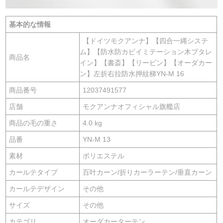
基本的な情報
【ドイツモクアンナ】【四合一縄システ
ム】【防水防カビイミテーション木ブタレ
商品名
イン】【書斎】【リービン】【オーダカー
ン】左折右拉防水押紋梯YN-M 16
商品番号
12037491577
店舗
モクアンナオフィシャル旗艦店
商品の毛の重さ
4.0 kg
品番
YN-M 13
素材
ポリエステル
カールテタイプ
百叶カーン/折りカーラーテン/垂直カーン
カールテデザイン
その他
サイズ
その他
カテゴリ
オーダカーターテン