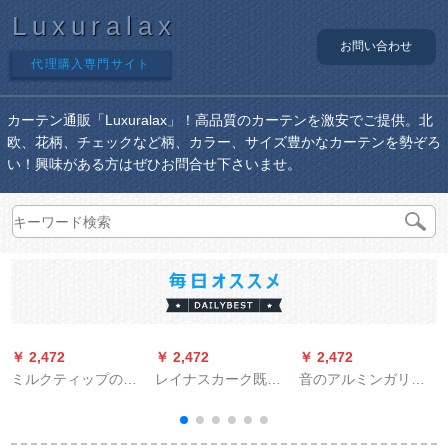
Luxuralax
お問い合わせ
代理購入専門サイト
カーテン通販「Luxuralax」！高品質のカーテンを激安でご提供。北
欧、花柄、チェックなど柄、カラー、サイズ豊かなカーテンを勢ぞろ
い！興味がある方はぜひお問合せ下さいませ。
￥ 2,472
￥ 2,472
￥ 2,472
￥
ミルクティップのレ
レイナスカーク既製
音のアルミンガリー
イン風水テレンレン
のカーリングリング
ドのままのグルーベ
レンレンレンレンレ
リングリングの簡易
ルの静音の轨道の白
ンレンテーン布テン
レンターム不要カー
の双ポイントル-顶が