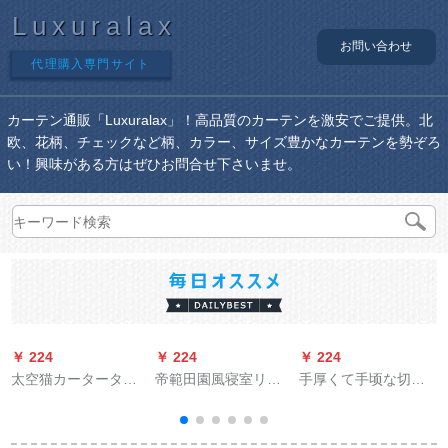
Luxuralax
お問い合わせ
代理購入専門サイト
カーテン通販「Luxuralax」！高品質のカーテンを激安でご提供。北
欧、花柄、チェックなど柄、カラー、サイズ豊かなカーテンを勢ぞろ
い！興味がある方はぜひお問合せ下さいませ。
￥ 224
￥ 224
￥ 224
￥
太空猫カーターター
帝範田園風寝室リビ
手厚くて手顷な切り
テーンカーン軽豪华
グ遮光砕花既制カー
花の既制カーリング
な大气まねのカシミ
トゥーン生地オウタ
リングストのテーリ
ヤの绿のツメに合せ
テテン（一枚の価格
ングリングリングリ