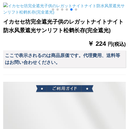
た遮光カーリング寝
格）2.5枚*2.7高色備
ングラムラム断热カ
室书房扫き出し窓ガ
考（紗＋布フーク）
ーターテーンの窓の
ラス布-3116-扶苏绿1
外遮光布の纱料(オー
イカセセ坊完全遮光子供のレガットナイトナイト
メトルトルトルダム
ダ·カーンは返品で
防水风景遮光サンリフト松鹤长存(完全遮光)
ディーン価格
す。)砕花-米纱
0
￥ 224
円(税込)
ここで表示されるのは商品原価です。代理費用、送料等
はお問い合わせください。