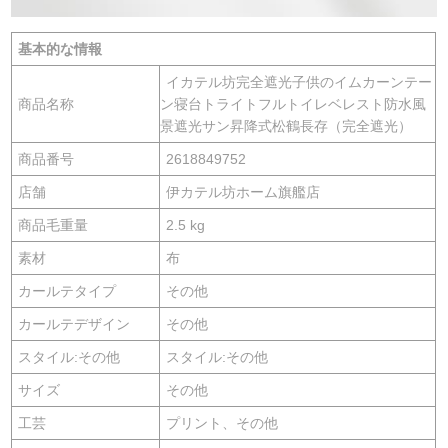
基本的な情報
イカテル坊完全遮光子供のイムカーンテー
商品名称
ン寝台トライトフルトイレベレスト防水風
景遮光サン昇降式松鶴長存（完全遮光）
商品番号
2618849752
店舗
伊カテル坊ホーム旗艦店
商品毛重量
2.5 kg
素材
布
カールテタイプ
その他
カールテデザイン
その他
スタイル:その他
スタイル:その他
サイズ
その他
工芸
プリント、その他