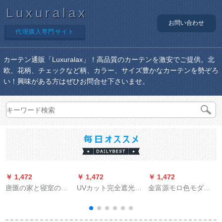
Luxuralax
お問い合わせ
代理購入専門サイト
カーテン通販「Luxuralax」！高品質のカーテンを激安でご提供。北
欧、花柄、チェックなど柄、カラー、サイズ豊かなカーテンを勢ぞろ
い！興味がある方はぜひお問合せ下さいませ。
￥ 1,472
￥ 1,472
￥ 1,472
￥
唐匯の家と寝室のス
UVカット完全遮光カ
金富源モロ色モダ軽
タットラインの絵模
ーテ遮光テーン遮光
デラックスファンシ
様オーダカーンの個
布寝室ベロダ遮音断
ー上记装寸法オハイ
性的なテ－ン写真プ
热厚手日よけ既製カ
カン1件=1メトールフ