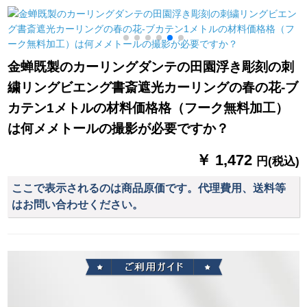
ロ写真風景広告、鹿
ーテテ2.8高さ2.5メ
ァンタ
金が鹿BF 003完全遮
トル厚手遮光+狭帯S
光オイルアートパッ
フォーク
ド不要（遮光率
金蝉既製のカーリングダンテの田園浮き彫刻の刺
98%）
繍リングビエング書斎遮光カーリングの春の花-ブ
カテン1メトルの材料価格格（フーク無料加工）
は何メメトールの撮影が必要ですか？
￥ 1,472
円(税込)
ここで表示されるのは商品原価です。代理費用、送料等
はお問い合わせください。