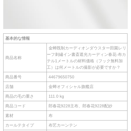
基本的な情報
金蝉既制カーディオンダウスター田園レリ
ーフ刺繡イン書斎遮光カーディン春花-布カ
商品名称
テル1メートルの材料価格（フック無料加
工）は何メートルの撮影が必要ですか？
商品番号
44679650750
店舗
金蝉オフィシャル旗艦店
商品の毛の重さ
111.0 kg
商品コード
郎春花9228主布、郎春花9228配紗
素材
布
カールテタイプ
布艺カーンテン