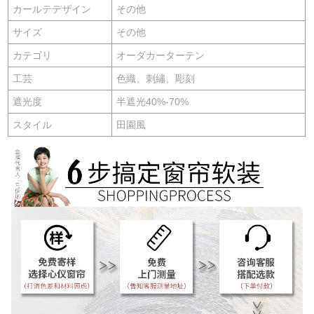
カールテデザイン
その他
サイズ
その他
カテゴリ
オーダカーターテン
工芸
色織、刺繡、彫刻
遮光度
半遮光40%-70%
スタイル
田園風