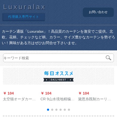
Luxuralax
お問い合わせ
代理購入専門サイト
カーテン通販「Luxuralax」！高品質のカーテンを激安でご提供。北
欧、花柄、チェックなど柄、カラー、サイズ豊かなカーテンを勢ぞろ
い！興味がある方はぜひお問合せ下さいませ。
￥ 104
￥ 104
￥ 104
￥
太空猫オーダカーリ
CR 9山水境地精编纱
黛恩糸既制カーリン
ング寝室书房出窓扫
プロリングのレカー
グリングリングリン
き出し窓カーンテー
ン新中国式ソフトカ
グリング寝室リング
プ-2976-花色1ミオウ
ーン挂け式
遮光布天然素材つぎ