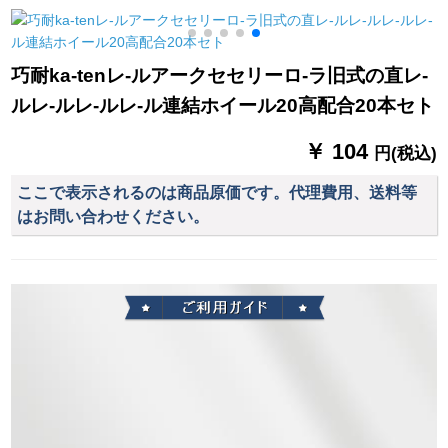
カーンテージ格
ゃっと合せせせせせ
M
せせせせせせな布湖
青+灰布毎米(加工无
巧耐ka-tenレ-ルアークセセリーロ-ラ旧式の直レ-
料、カーリンググリ
ルレ-ルレ-ルレ-ル連結ホイール20高配合20本セト
ル及び付属品の计算
など)を行います。
￥ 104
円(税込)
ここで表示されるのは商品原価です。代理費用、送料等
はお問い合わせください。