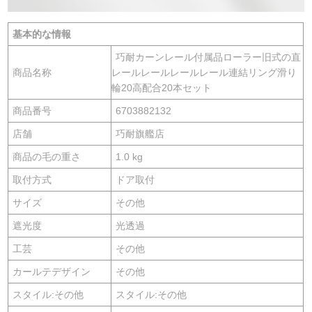
基本的な情報
巧耐カーンレール付属品ローラー旧式の直
商品名称
レールレールレールレール連結リング滑り
輪20高配合20本セット
商品番号
6703882132
店舗
巧耐旗艦店
商品の毛の重さ
1.0 kg
取付方式
ドア取付
サイズ
その他
遮光度
光透過
工芸
その他
カールテデザイン
その他
スタイル:その他
スタイル:その他