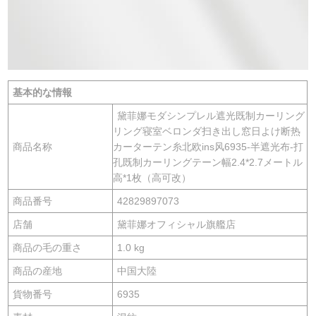
基本的な情報
黛菲娜モダシンプレル遮光既制カーリング
リング寝室ベロンダ扫き出し窓日よけ断热
商品名称
カーターテン糸北欧ins风6935-半遮光布-打
孔既制カーリングテーン幅2.4*2.7メートル
高*1枚（高可改）
商品番号
42829897073
店舗
黛菲娜オフィシャル旗艦店
商品の毛の重さ
1.0 kg
商品の産地
中国大陸
貨物番号
6935