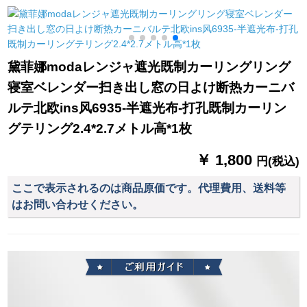
テムシステムシステ
ーテテ2.8高さ2.5メ
の紫の布に纱を贴り
ムシステムシステム
トル厚手遮光+狭帯S
出した星柄(伸縮棒送
システムシステムシ
フォーク
り)
レ
ステムシステムシス
0
黛菲娜modaレンジャ遮光既制カーリングリング
テムシステムシステ
寝室ベレンダー扫き出し窓の日よけ断热カーニバ
ムシステムシステム
システムシステムシ
ルテ北欧ins风6935-半遮光布-打孔既制カーリン
ステムシステムシス
グテリング2.4*2.7メトル高*1枚
テムシステムシステ
ムシステムの地中海
￥ 1,800
円(税込)
遮光ブロックブロッ
クプレートプレート
ここで表示されるのは商品原価です。代理費用、送料等
プレートプレートプ
はお問い合わせください。
レートプレートプレ
ートプレートプレー
ト外窓天然素材カー
テージ手に连络して
サズを确认します。