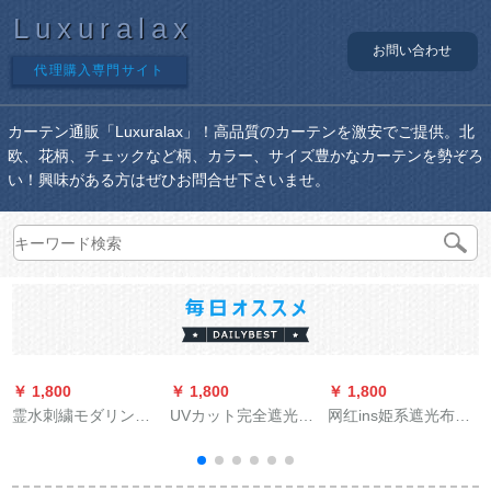
Luxuralax
お問い合わせ
代理購入専門サイト
カーテン通販「Luxuralax」！高品質のカーテンを激安でご提供。北
欧、花柄、チェックなど柄、カラー、サイズ豊かなカーテンを勢ぞろ
い！興味がある方はぜひお問合せ下さいませ。
￥ 1,800
￥ 1,800
￥ 1,800
￥
霊水刺繍モダリン北
UVカット完全遮光カ
网红ins姫系遮光布简
欧シンプロビレッジ
ーテ遮光テーン遮光
易设置寝室パン不要
システムシステムシ
布寝室ベロダ遮音断
カーン伸缩棒セン小
ステムシステムシス
热厚手日よけ既製カ
窓短幅2.0*高さ1.5枚