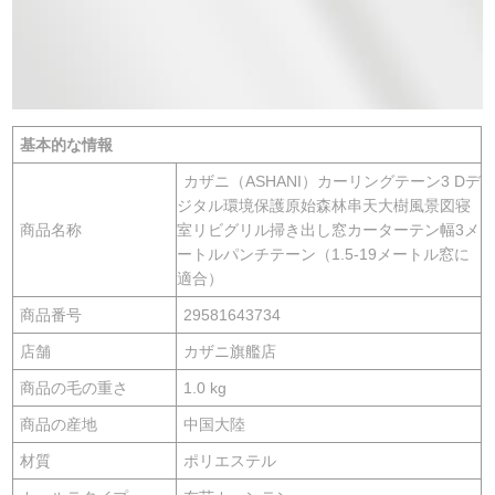
基本的な情報
カザニ（ASHANI）カーリングテーン3 Dデ
ジタル環境保護原始森林串天大樹風景図寝
商品名称
室リビグリル掃き出し窓カーターテン幅3メ
ートルパンチテーン（1.5-19メートル窓に
適合）
商品番号
29581643734
店舗
カザニ旗艦店
商品の毛の重さ
1.0 kg
商品の産地
中国大陸
材質
ポリエステル