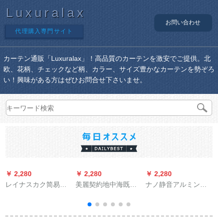
Luxuralax
お問い合わせ
代理購入専門サイト
カーテン通販「Luxuralax」！高品質のカーテンを激安でご提供。北
欧、花柄、チェックなど柄、カラー、サイズ豊かなカーテンを勢ぞろ
い！興味がある方はぜひお問合せ下さいませ。
￥ 2,280
￥ 2,280
￥ 2,280
￥
レイナスカク简易既
美麗契約地中海既制
ナノ静音アルミンカ
制カーリングテは伸
カーン寝室リビゴー
ーンレ-ル直軌ロ-マロ
缩棒をプレゼントす
ン物理の遮光布地に
ドホルターダブラス
るものです。完全に
よつ金星星星城砦カ
ラスレ-ル部品滑車出