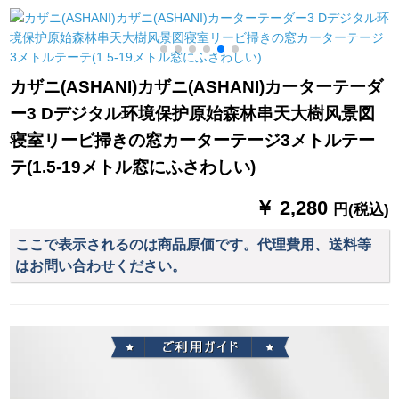
遮光したレーベン寝
ーングリーン-布(打孔
口窓象歯白-モノレ-ル
室のレンタールムッ
加工)2メトル幅x 2.7
ト/メナート
2
シュがショーンがな
高一片
いコットン阳毛カー
カザニ(ASHANI)カザニ(ASHANI)カーターテーダ
テージが1.5*1.8メト
ー3 Dデジタル环境保护原始森林串天大樹风景図
ルの高さをプレゼン
トします。
寝室リービ掃きの窓カーターテージ3メトルテー
テ(1.5-19メトル窓にふさわしい)
￥ 2,280
円(税込)
ここで表示されるのは商品原価です。代理費用、送料等
はお問い合わせください。