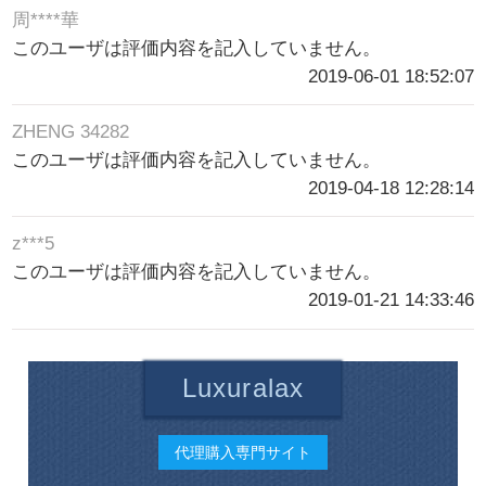
周****華
このユーザは評価内容を記入していません。
2019-06-01 18:52:07
ZHENG 34282
このユーザは評価内容を記入していません。
2019-04-18 12:28:14
z***5
このユーザは評価内容を記入していません。
2019-01-21 14:33:46
Luxuralax
代理購入専門サイト