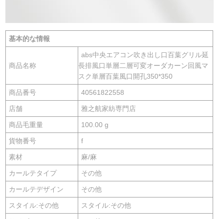
ンラインラインライ
ンラインラインライ
ンラインアウトアウ
ト
基本的な情報
abs中央エアコン吹き出し口百葉グリル延
商品名称
長排風口単層二層可変オーダカーン回風マ
スク単層百葉風口開孔350*350
商品番号
40561822558
店舗
雅之航家紡専門店
商品毛重量
100.00 g
貨物番号
f
素材
麻/麻
カールテタイプ
その他
カールテデザイン
その他
スタイル:その他
スタイル:その他