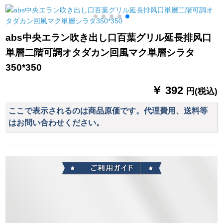
ーダーダーダーダー
m
フードフードフード
ダーカーンテーテン
フードフードのレイ
遮光布布布布オール
ンルームのレイン寝
叶
abs中央エラン吹き出し口百葉グリル延長排风口
インシステムシステ
室バーのバーンビー
単層二階可調オタダカン回風マク単層シラタ
ムシステム
チビーチビーチライ
ンラインラインライ
350*350
ンラインラインライ
ンラインラインライ
￥ 392
円(税込)
ンラインラインライ
ンラインラインライ
ここで表示されるのは商品原価です。代理費用、送料等
ンラインラインライ
はお問い合わせください。
ンラインラインライ
ンラインラインライ
ンラインラインライ
ンラインラインライ
ンラインラインライ
ンラインラインライ
ンラインラインライ
ンラインラインライ
ンラインラインライ