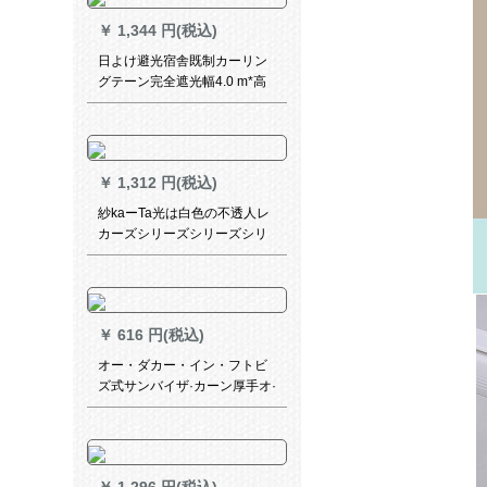
ン2.8幅X 2.5メートル高X 1枚
￥
1,344 円(税込)
（フック/穿棒通用）
日よけ避光宿舎既制カーリン
グテーン完全遮光幅4.0 m*高
さ2.5 m厚手完全遮光+広帯域
送出四本フルバック
￥
1,312 円(税込)
紗kaーTa光は白色の不透人レ
カーズシリーズシリーズシリ
ーズシリーズン糸ベアラ砂遮
光白紗断熱を透過して透過し
ません。レカースデッキがひ
っくり返る双生樹-乳白の幅が
￥
616 円(税込)
2.0 X高2.7フーク（高度改）
オー・ダカー・イン・フトビ
ズ式サンバイザ·カーン厚手オ·
ディィのレイン防止外線手動
電気半遮光グリルは厚手版が
必要です。