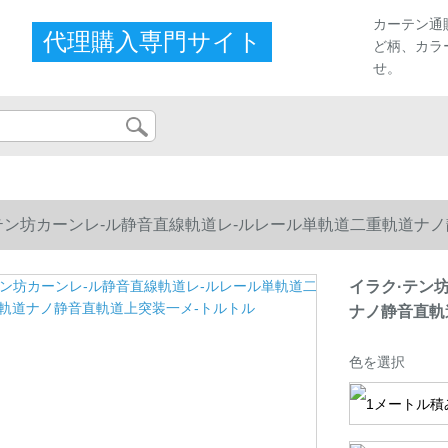
カーテン通
代理購入専門サイト
ど柄、カラ
せ。
テン坊カーンレ-ル静音直線軌道レ-ルレール単軌道二重軌道ナ
イラク·テン
ナノ静音直軌
色を選択