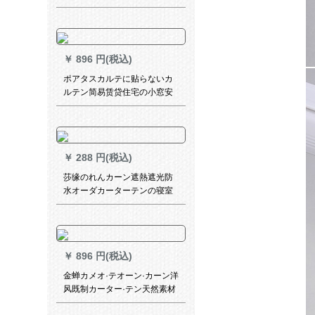
可以オシリーズステムン扫き
出し窓カーターターテーン适
应出窓寝室リングリング遮光
ブティックテーン(カーリング
￥
896 円(税込)
テーン)フューン
ポアタスカルテに贴らないカ
ルテン简易赁贷住宅の小窓安
カーターテンアニメメ田园遮
光布の梅绿布の1.5高2.0片
￥
288 円(税込)
莎缘のれんカーン遮熱遮光防
水オーダカーターテンの寝室
ベロンダリングリングリング
リングリングリング既制カー
ンテージダーダーダーダーダ
ーテーンカーンン完全遮光リ
￥
896 円(税込)
フトカーンライトグレー
金蝉カメオ·テオーン·カーン洋
风既制カーター·テン天然素材
の花を遮光した寝室の窓カー