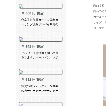
ダブルロ-ドカーリングが必要
です。
商品の毛の
￥
600 円(税込)
カールテ
寝室子供部屋カートン既制カ
サイズ：
ーリング城壁サンバイザ男の
ローマロ
子供の子完全遮光カーテッジ
ィ料シンプロダウ热扫き出窓
ガラスUVカーリング平面窓1
号カラーフ1号カーラッテッ
￥
142 円(税込)
ク・カーテッテック・カーテ
ッテ1枚*2.7枚高*1.5枚
TAシリーズは冲縄を缚って纽
をくます。バーンドはボンボ
ンをかける。流苏は穂を吊り
ます。一対の洋風に縛られて
います。テトラーは灰色の青
ペア（1号）です。
￥
632 円(税込)
沫梵韩式レガッタテーン既製
のカーターテーンテーンテー
ンンテーンンテーンンテーン
ンン出窓アマカリンショーウ
ィンドウの白いレガッタテー