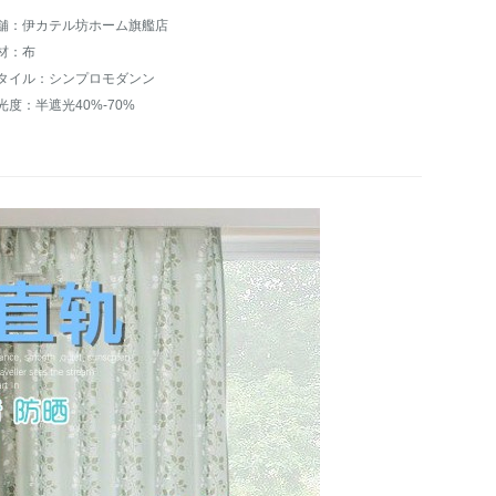
舗：伊カテル坊ホーム旗艦店
材：布
タイル：シンプロモダンン
光度：半遮光40%-70%