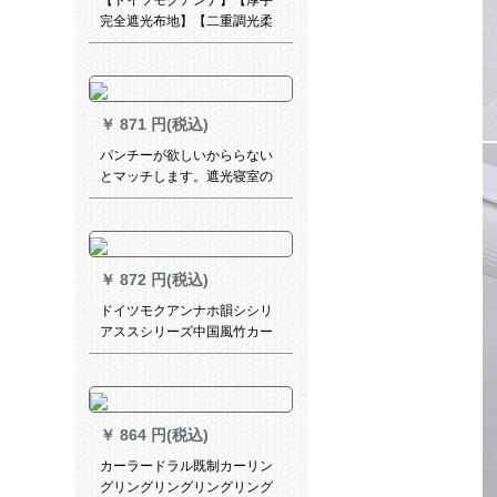
【ドイツモクアンナ】【厚手
完全遮光布地】【二重調光柔
らかな紗のれん】【オフーテ
ィース】【寝室】【既製カー
ンテオ】木目ミア色XY-SW
08-725
￥
871 円(税込)
パンチーが欲しいかららない
とマッチします。遮光寝室の
日よけリングムに小窓防虫マ
ットを简単に取ります。テン
天青彫刻の星柄は幅1.2*高さ
2.0メトルです。
￥
872 円(税込)
ドイツモクアンナホ韻シシリ
アススシリーズ中国風竹カー
ンテン書房茶室遮光カーン平
方米愛蓮説TH-ZL 04-015
￥
864 円(税込)
カーラードラル既制カーリン
グリングリングリングリング