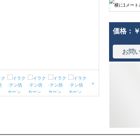
価格：
￥
お問
>