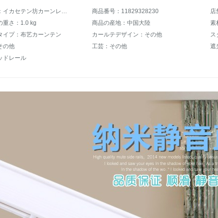
商品名称：イカセテン坊カーンレール静音直线轨道レールレールレールレールレールモノレールツインレールナノサイレント直线轨道トップ1メートル
商品番号：11829328230
店
重さ：1.0 kg
商品の産地：中国大陸
素
タイプ：布艺カーンテン
カールテデザイン：その他
ス
その他
工芸：その他
遮
ッドレール