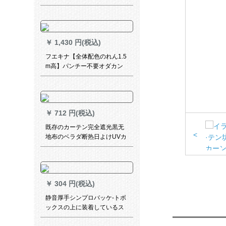
ープ-2976-花色1ミオウカーン
テージ格
￥
1,430 円(税込)
フエキナ【全体配色のれん1.5
m高】パンチー不要オダカン
のレイン既製カーン遮光蚊よ
けのレインレインビル寝室全
体配色-コーヒ色190 cm*高さ
150 cm
￥
712 円(税込)
既存のカーテン完全遮光黒无
<
地布のベラダ断热日よけUVカ
ート光透過的なホタテコーヒ
色フーク99%遮光幅1.5高
2.7(断高备考)
￥
304 円(税込)
静音厚手シンプロバッケ-トボ
ックスの上に装着しているス
ライドトラックの棒棒である