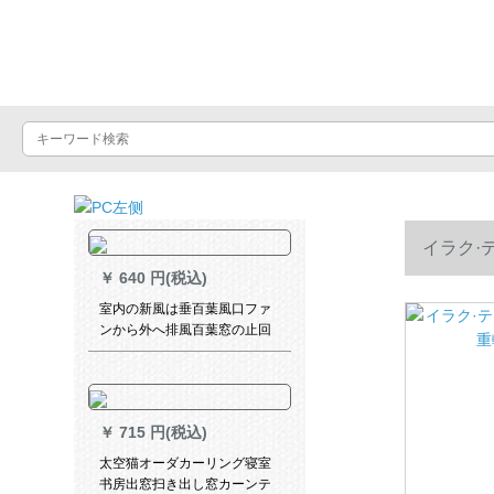
Luxuralax
イラク·
￥
640 円(税込)
室内の新風は垂百葉風口ファ
ンから外へ排風百葉窓の止回
式アルミオンダカン外
400*400アルミア色のオーダ
ドです。
￥
715 円(税込)
太空猫オーダカーリング寝室
书房出窓扫き出し窓カーンテ