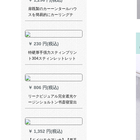
￥
1,296 円(税込)
扉既製のカーーンタールハウ
スを簡易的にカーリングテ
ジ、寝室のサンバイザをセッ
トしたのです。窓を开けて热
いカーターテーピング【青】
2.4枚x 1.8メトルトル（ダブル
￥
230 円(税込)
オプロ）
特硬厚手强力スティンプリン
ト304スティンレットレット
レットバック30个
￥
806 円(税込)
リークビジュアル完全遮光ケ
ージンショルトン书斎寝室出
窓小窓平面窓既制カーターテ
ーン2メトル幅*2メトル高さ1
枚打孔式
￥
1,352 円(税込)