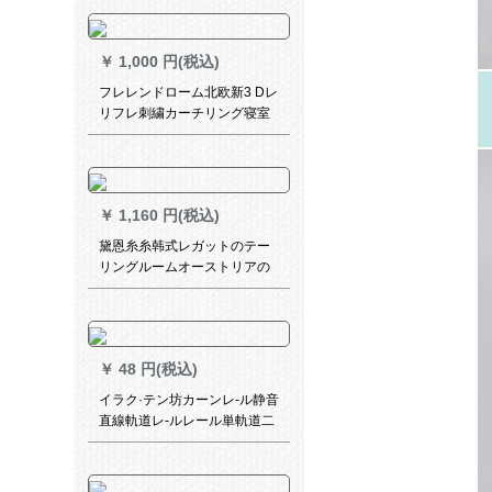
ターテーテン尊贵龙纹布カー
ン-打孔は何メトルですか？
￥
1,000 円(税込)
フレレンドローム北欧新3 Dレ
リフレ刺繍カーチリング寝室
遮光既制カーターディディ。
ダンダウマイカーニバルの朝
颜の青い布カーンディー书き
ます。
￥
1,160 円(税込)
黛恩糸糸韩式レガットのテー
リングルームオーストリアの
既制のカーン姫系遮光レレス
レンズレンズのテーリングル
ームオーストリアシステムシ
ステムシステムシステムシス
￥
48 円(税込)
テムシステムシステムシステ
ムシステムシステムシステム
イラク·テン坊カーンレ-ル静音
システムシステムシステムシ
直線軌道レ-ルレール単軌道二
ステムシステムシステムシス
重軌道ナノ静音直軌道上突装
テムシステムシステムシステ
一メ-トルトル
ムシステム