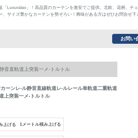
販「Luxuralax」！高品質のカーテンを激安でご提供。北欧、花柄、チ
ー、サイズ豊かなカーテンを勢ぞろい！興味がある方はぜひお問合せ下
お問い
ノ静音直軌道上突装一メ-トルトル
坊カーンレ-ル静音直線軌道レ-ルレール単軌道二重軌道
道上突装一メ-トルトル
1メートル積み上げる