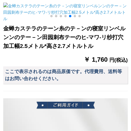
繍糸カーララテンン
ターテーン遮光テー
1.4 m/幅
ンンシリーズシリー
プテープのリング厚
ズシリーズシリーズ
手日よけ布布ショパ
シリーズシリーズシ
ーテーテーリングリ
金蝉カステラのテーン糸のテ－ンの寝室リンベル
リーズシリーズ既製
ングリングリングリ
ンンのテー－ン田园刺布テーのヒ-マワ-リ纱打穴
カーンンシステムシ
ングバッグの単纯片
ステムシステムカー
装（ロマポールを除
加工幅2.5メトル*高さ2.7メトルトル
ン遮光カーン【绿の
く）2.0高级片
二重】牛乳糸一体
￥ 1,760
円(税込)
×2.7メトルの高さ1枚
を无料で短缩しま
ここで表示されるのは商品原価です。代理費用、送料等
す。
はお問い合わせください。