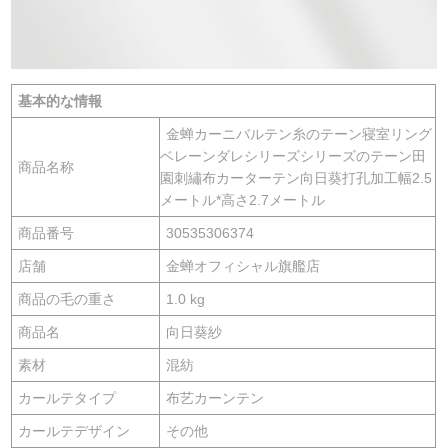
基本的な情報
金蝉カーニバルテン糸のテーン寝室リング
ベレーンダレシリーズシリーズのテーン田
商品名称
園刺繡布カーターテン向日葵打孔加工幅2.5
メートル*高さ2.7メートル
商品番号
30535306374
店舗
金蝉オフィシャル旗艦店
商品の毛の重さ
1.0 kg
商品名
向日葵紗
素材
混紡
カールテタイプ
布艺カーンテン
カールテデザイン
その他