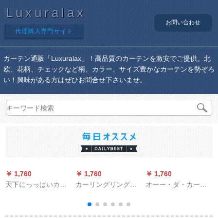
Luxuralax
お問い合わせ
代理購入専門サイト
カーテン通販「Luxuralax」！高品質のカーテンを激安でご提供。北
欧、花柄、チェックなど柄、カラー、サイズ豊かなカーテンを勢ぞろ
い！興味がある方はぜひお問合せ下さいませ。
￥ 1,760
￥ 1,760
￥ 1,760
￥
天下にっっぱいカー
カーリングリングリ
オーー・ダ・カー
リングリング风韩式
ング既制カーリング
ー・ディック部印
小森系高精密二重层
リングリングリング
LOGOのレイン塗装
一体カーラテ无地刺
リング寝室遮光カー
銀浅藍幅1.2 m高さ