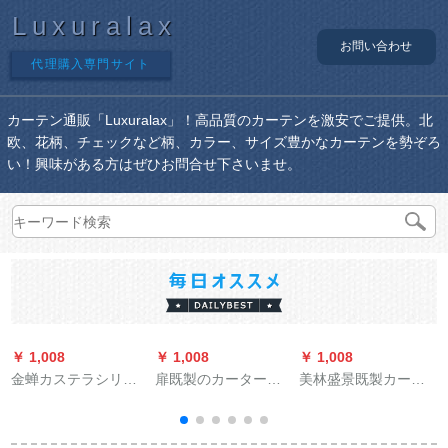
Luxuralax
お問い合わせ
代理購入専門サイト
カーテン通販「Luxuralax」！高品質のカーテンを激安でご提供。北
欧、花柄、チェックなど柄、カラー、サイズ豊かなカーテンを勢ぞろ
い！興味がある方はぜひお問合せ下さいませ。
￥ 1,008
￥ 1,008
￥ 1,008
￥
金蝉カステラシリー
扉既製のカーターテ
美林盛景既製カーン
ズシリーズシリーズ
ン田園風穴あけスタ
寝室掃き出し窓レイ
シリーズシリーズシ
リビル寝室書斎半遮
1838-十字麻紗打孔加
リーズ既制カーリン
光布の短いカーター
工(ナノリング送り)/