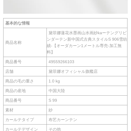
基本的な情報
黛菲娜蓮花水墨画山水画紗kaーテングリビ
ンダーテン新中国式古典スタイルS 906雪紡
商品名称
績-【オーダカーン1メートル専売-加工無
料】
商品番号
49559266103
店舗
黛菲娜オフィシャル旗艦店
商品の毛の重さ
1.0 kg
商品の産地
中国大陸
商品番号
S 99
素材
紗
カールテタイプ
布艺カーンテン
カールテデザイン
その他