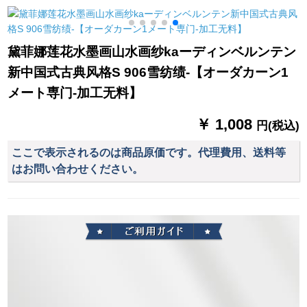
グリングのテーリン
ターテンハーフカー
一メートル価格格
グリングリングリン
ンハーフカーリング
グリングのテーリン
リング
黛菲娜莲花水墨画山水画纱kaーディンベルンテン
グリングリングリン
新中国式古典风格S 906雪纺绩-【オーダカーン1
グリングリングリン
グは何ですか？
メート専门-加工无料】
￥ 1,008
円(税込)
ここで表示されるのは商品原価です。代理費用、送料等
はお問い合わせください。