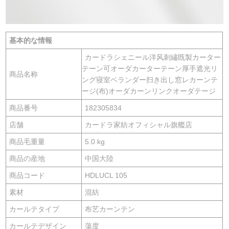
基本的な情報
カードラシェニール洋风刺繡既製カーター
テーン可オーダカーターテーン厚手遮光リ
商品名称
ング寝室ベランダー扫き出し窓レカーンテ
ージ(布)オーダカーンリンクオーダテージ
商品番号
182305834
店舗
カードラ家紡オフィシャル旗艦店
商品毛重量
5.0 kg
商品の産地
中国大陸
商品コード
HDLUCL 105
素材
混紡
カールテタイプ
布艺カーンテン
カールテデザイン
蕩度