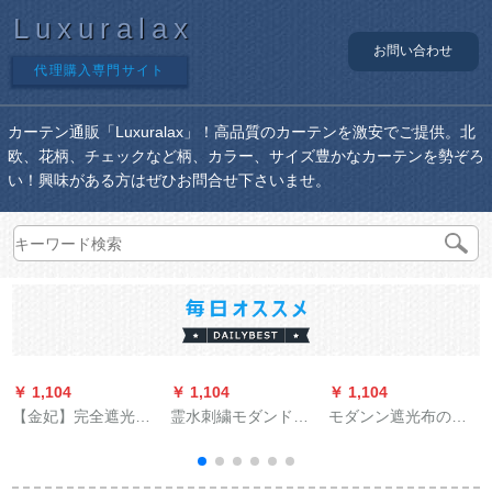
Luxuralax
お問い合わせ
代理購入専門サイト
カーテン通販「Luxuralax」！高品質のカーテンを激安でご提供。北
欧、花柄、チェックなど柄、カラー、サイズ豊かなカーテンを勢ぞろ
い！興味がある方はぜひお問合せ下さいませ。
￥ 1,104
￥ 1,104
￥ 1,104
￥
【金妃】完全遮光サ
霊水刺繍モダンド軽
モダンン遮光布の简
ンバスカーンテジ既
豪华洋风サーンバー
易カンパチ不伸缩棒
製カーリング寝室掃
既制カーターテーン
取付断热寝室外窓カ
き出し窓UVカート熱
遮光遮音カーテータ
ーターテの幅2.7*2.8