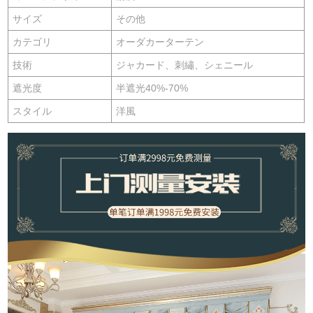
サイズ
その他
カテゴリ
オーダカーターテン
技術
ジャカード、刺繡、シェニール
遮光度
半遮光40%-70%
スタイル
洋風