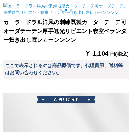
深さ75%遮光度(フー
ーテーダーダーダー
m
1
ク)幅1.5*高2.7【高可
ダーダーダーダーダ
改】
ーダーダーダーダー
カーラードラル洋风の刺繍既製カーターテーテ可
ダーダーデラックス
オーダテーテン厚手遮光リビエント寝室ベランダ
シンドローム刺繍ラ
ンダー寝室窓カーテ
ー扫き出し窓レカーンンンン
ージ
￥ 1,104
円(税込)
ここで表示されるのは商品原価です。代理費用、送料等
はお問い合わせください。