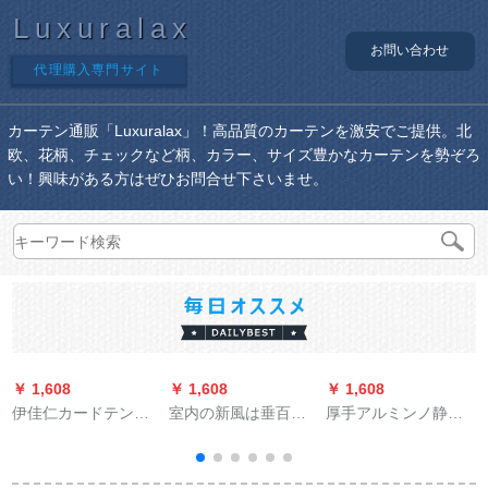
Luxuralax
お問い合わせ
代理購入専門サイト
カーテン通販「Luxuralax」！高品質のカーテンを激安でご提供。北
欧、花柄、チェックなど柄、カラー、サイズ豊かなカーテンを勢ぞろ
い！興味がある方はぜひお問合せ下さいませ。
￥ 1,608
￥ 1,608
￥ 1,608
￥
伊佳仁カードテン遮
室内の新風は垂百葉
厚手アルミンノ静音
光姫系寝室甘少女新
風口ファンから外へ
胡桃木目白ロマのポ
model北欧シンプルモ
排風百葉窓の止回式
インターのシングル
暖かい韩式ピンク既
アルミオンダカン外
プのダンブロックの