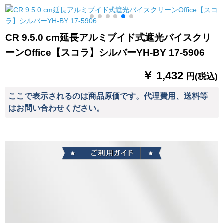
质既制カルテルダー
接続します。
MK-ZL 47-01
ダーダーダーダーダ
ーダーダーダーダー
CR 9.5.0 cm延長アルミブイド式遮光バイスクリ
シリーズ青い刺繍カ
ーンOffice【スコラ】シルバーYH-BY 17-5906
ーチン(レズカテを含
まない)幅2メトル*高
￥ 1,432
さ2.7メトルトル
円(税込)
ここで表示されるのは商品原価です。代理費用、送料等
はお問い合わせください。