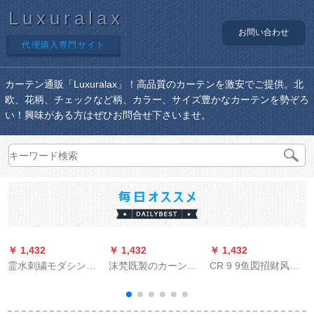
Luxuralax
お問い合わせ
代理購入専門サイト
カーテン通販「Luxuralax」！高品質のカーテンを激安でご提供。北
欧、花柄、チェックなど柄、カラー、サイズ豊かなカーテンを勢ぞろ
い！興味がある方はぜひお問合せ下さいませ。
￥ 1,432
￥ 1,432
￥ 1,432
￥
霊水刺繍モダシンプ
沫梵既製のカーンダ
CR 9 9鱼図招财风水
レル天然素材质感小
ース式.1メトル幅.注
プリンスト竹カマー
森系刺繍カトリック
文はオーンカーンカ
テ中和风遮光玄関背
寝室书房出窓花_麻材
ーストマービースに
景断热茶楼9鱼図-1