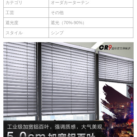
カテゴリ
オーダカーターテン
工芸
その他
遮光度
遮光（70%-90%）
スタイル
シンプ