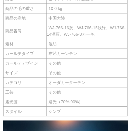
商品の毛の重さ
10.0 kg
商品の産地
中国大陸
WJ-766-16灰、WJ-766-15浅緑、WJ-766-
商品番号
14深藍、WJ-766-3カーキ、
素材
混紡
カールテタイプ
布艺カーンテン
カールテデザイン
その他
サイズ
その他
カテゴリ
オーダカーターテン
工芸
その他
遮光度
遮光（70%-90%）
スタイル
シンプ