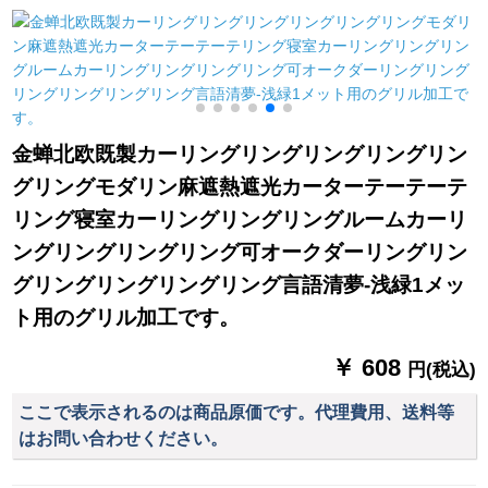
モダ·寝室田園シン半
光蚊よけのレインレ
ゃっと合せせせせせ
遮光米黄
インビル寝室全体配
せせせせせせな布湖
色-コーヒ色190 cm*
青+灰布毎米(加工无
高さ150 cm
料、カーリンググリ
ル及び付属品の计算
など)を行います。
金蝉北欧既製カーリングリングリングリングリン
グリングモダリン麻遮熱遮光カーターテーテーテ
リング寝室カーリングリングリングルームカーリ
ングリングリングリング可オークダーリングリン
グリングリングリングリング言語清夢-浅緑1メッ
ト用のグリル加工です。
￥ 608
円(税込)
ここで表示されるのは商品原価です。代理費用、送料等
はお問い合わせください。