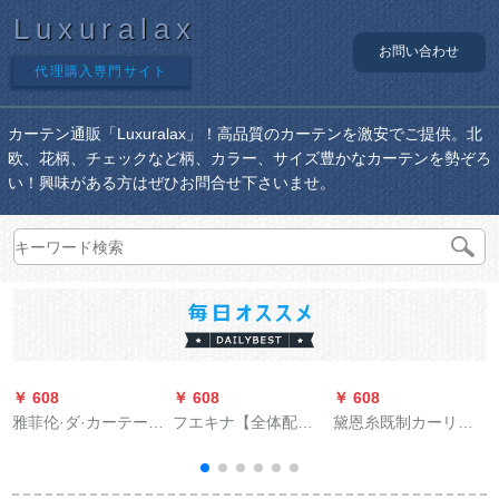
Luxuralax
お問い合わせ
代理購入専門サイト
カーテン通販「Luxuralax」！高品質のカーテンを激安でご提供。北
欧、花柄、チェックなど柄、カラー、サイズ豊かなカーテンを勢ぞろ
い！興味がある方はぜひお問合せ下さいませ。
￥ 608
￥ 608
￥ 608
￥
雅菲伦·ダ·カーテーン
フエキナ【全体配色
黛恩糸既制カーリン
既製カーリングリン
のれん1.5 m高】パン
グリングリングリン
グリング洋風の透か
チー不要オダカンの
グリング寝室リング
し彫刻りの水溶刺繍
レイン既製カーン遮
遮光布天然素材つぎ