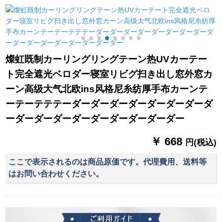
テン既製カーターテ
ロ写真風景広告、鹿
は大径のナノ静音ロ
幅2メトル*高さ2.7メ
金が鹿BF 003完全遮
マーロドの吊り輪カ
トルホーク加工
光オイルアートパッ
ーリングリングで
ド不要（遮光率
す。重さは44 mmで
98%）
す。大口径の吊り輪
燦虹既制カーリングリングテーン热UVカーテー
は10個入ります。
ト完全遮光ベロダー寝室リビグ扫き出し窓外窓カ
ーン高级大气北欧ins风格尼糸纺厚手布カーンテ
ーテーテテテーダーダーダーダーダーダーダーダ
ーダーダーダーダーダーダーダーダーダー
￥ 668
円(税込)
ここで表示されるのは商品原価です。代理費用、送料等
はお問い合わせください。