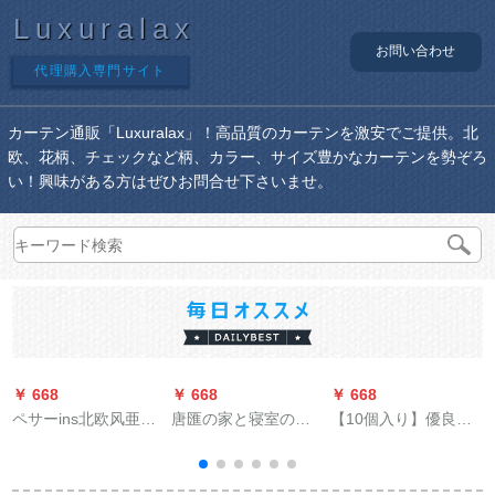
Luxuralax
お問い合わせ
代理購入専門サイト
カーテン通販「Luxuralax」！高品質のカーテンを激安でご提供。北
欧、花柄、チェックなど柄、カラー、サイズ豊かなカーテンを勢ぞろ
い！興味がある方はぜひお問合せ下さいませ。
￥ 668
￥ 668
￥ 668
￥
ペサーins北欧风亜麻
唐匯の家と寝室のス
【10個入り】優良品
无の纱カードテンベ
タットラインの絵模
質のロベルトマーク
ランダ寝室背景窓饰
様オーダカーンの個
はリングをしていま
レレスカーターテー
性的なテ－ン写真プ
す。ニバサルション