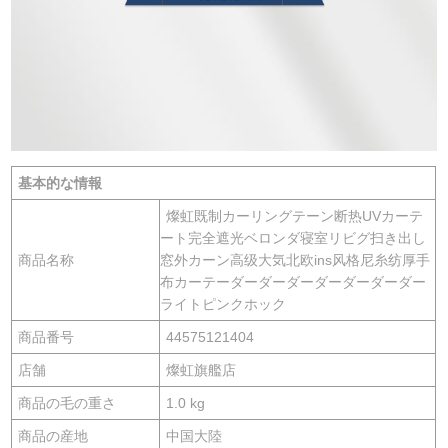
基本的な情報
燦虹既制カーリングテーン断热UVカーテ
ート完全遮光ベロンダ寝室リビグ扫き出し
商品名称
窓外カーン高级大気北欧ins风格尼糸纺厚手
布カーテーダーダーダーダーダーダーダー
ライトピンクホック
商品番号
44575121404
店舗
燦虹旗艦店
商品の毛の重さ
1.0 kg
商品の産地
中国大陸