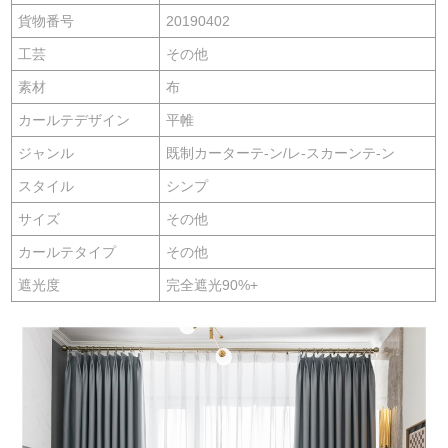
貨物番号
20190402
工芸
その他
素材
布
カールテデザイン
平帷
ジャンル
既制カーターテ-ン/レ-スカーンテ-ン
スタイル
シンプ
サイズ
その他
カールテタイプ
その他
遮光度
完全遮光90%+