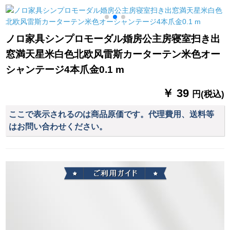
トル幅x 2.7高一片
テーンンン出窓アマ
ド版バラ金スタ-ルを
カリンショーウィン
取ります。
ドウの白いレガッタ
ノロ家具シンプロモーダル婚房公主房寝室扫き出
テーン2.8幅X 2.5メー
窓満天星米白色北欧风雷斯カーターテン米色オー
トル高X 1枚（フック/
穿棒通用）
シャンテージ4本爪金0.1 m
￥ 39
円(税込)
ここで表示されるのは商品原価です。代理費用、送料等
はお問い合わせください。