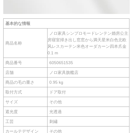
基本的な情報
ノロ家具シンプロモードレンテン婚房公主
房寝室掃き出し窓窓から満天星米白色北欧
商品名称
风レスカーテン米色オーダカーン四本爪金
0.1 m
商品番号
6050651535
店舗
ノロ家具旗艦店
商品の毛の重さ
0.95 kg
取付方式
ドア取付
サイズ
その他
遮光度
光透過
工芸
刺繡
カールテデザイン
その他