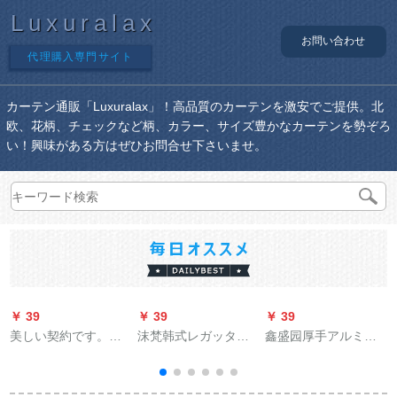
Luxuralax
お問い合わせ
代理購入専門サイト
カーテン通販「Luxuralax」！高品質のカーテンを激安でご提供。北
欧、花柄、チェックなど柄、カラー、サイズ豊かなカーテンを勢ぞろ
い！興味がある方はぜひお問合せ下さいませ。
￥ 39
￥ 39
￥ 39
￥
美しい契約です。韩
沫梵韩式レガッタテ
鑫盛园厚手アルミン
式田园遮光小砕花カ
ーン既製のカーター
カーンレ-ル着カーン
ステラ寝室リング遮
テーンテーンテーン
レ-ルレ-ルレ-ルモ-ル
光布-(打孔加工)1.5メ
ンテーンンテーンン
ノレ-ル上にアプリケ-