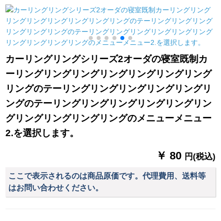
を発表した消音圏
打孔レアル・カラー
ン寝室ベルダ遮光布
【打孔加工】【1メト
をつけてください。
の星青【遮光80%】
ールの価格格】は何
幅1.5高2.0打穴【一
メトルの幅ですか？
対二】
し
カーリングリングシリーズ2オーダの寝室既制カ
ーリングリングリングリングリングリングリング
リングのテーリングリングリングリングリングリ
ングのテーリングリングリングリングリングリン
グリングリングリングリングのメニューメニュー
2.を選択します。
￥ 80
円(税込)
ここで表示されるのは商品原価です。代理費用、送料等
はお問い合わせください。