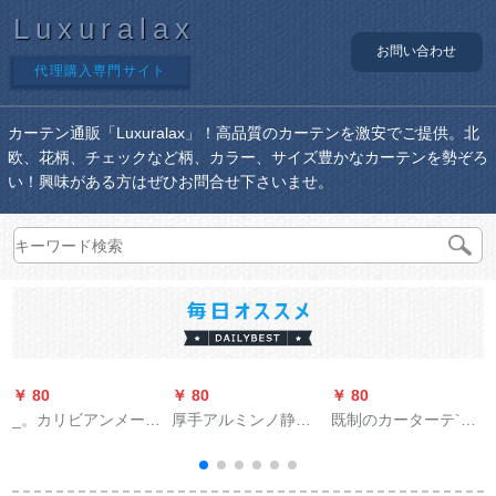
Luxuralax
お問い合わせ
代理購入専門サイト
カーテン通販「Luxuralax」！高品質のカーテンを激安でご提供。北
欧、花柄、チェックなど柄、カラー、サイズ豊かなカーテンを勢ぞろ
い！興味がある方はぜひお問合せ下さいませ。
￥ 80
￥ 80
￥ 80
￥
_。カリビアンメージ
厚手アルミンノ静音
既制のカーターテ`ジ
ング田園米黄盆松オ
胡桃木目白ロマのポ
寝室北约シンプロモ`
ーダダダダダカーン
インターのシングル
ルド小シ`トカーター
ティンティンカーチ
プのダンブロックの
テ`ン出窓リヴィティ