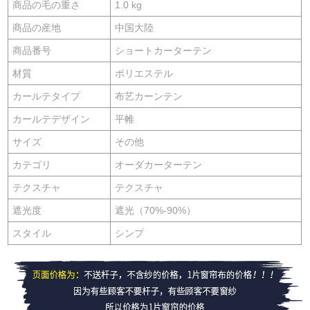
商品の毛の重さ
1.0 kg
商品の産地
中国大陸
商品番号
ショートカーターテン
材質
ポリエステル
カールテタイプ
布艺カーンテン
カールテデザイン
平帷
サイズ
その他
カテゴリ
オーダカーターテン
テクスチャ
テクスチャ
遮光度
遮光（70%-90%）
スタイル
シンプ