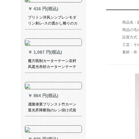
￥
416 円(税込)
プリトン洋风シンプレンモダ
リン刺レ-スの透かし雕りのカ
ーディンシステムダンカーデ
商品の毛の
寝室(花咲く富貴)米黄打孔加
工/一メトル幅/何メトルトルト
工芸：そ
ルトル写真/何メト撮ります
￥
1,087 円(税込)
素材：布
か？
魔方既制カーターテーン农村
风遮光布纱カーターンテーテ
ーター寝室リビリングシドの*
叶秋2924-布-叶秋1米オーダカ
ーンン価格
￥
864 円(税込)
晟隆偉業プリンスト竹カーン
遮光昇降断熱のレン掛け式装
飾茶室畳中和風山水風景画復
古禅意中国風禅心