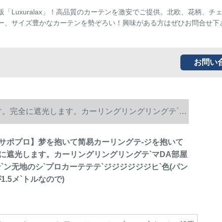
販「Luxuralax」！高品質のカーテンを激安でご提供。北欧、花柄、チ
ー、サイズ豊かなカーテンを勢ぞろい！興味がある方はぜひお問合せ下
お問い
す。完全に遮光します。カーリングリングリングテ`マ
テ`ジは高さが1.5メ`トルなので)
サポプロ】梦を抱いて简易カーリングテ-ジを抱いて
に遮光します。カーリングリングリングテ`マDA部屋
`ン无地のシ`プロカーテテテ`ジジジジジジヒ`色(パン
1.5メ`トルなので)