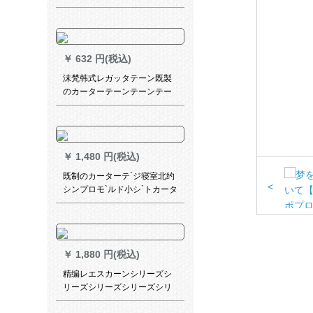
個性的なテ－ン写真プロ写真
風景広告、鹿金が鹿BF 003完
全遮光オイルアートパッド不
要（遮光率98%）
￥
632 円(税込)
沫梵韩式レガッタテーン既製
のカーターテーンテーンテー
ンンテーンンテーンンテーン
ンン出窓アマカリンショーウ
ィンドウの白いレガッタテー
ン2.8幅X 2.5メートル高X 1枚
￥
1,480 円(税込)
（フック/穿棒通用）
既制のカーターテ`ジ寝室北约
<
シンプロモ`ルド小シ`トカータ
ーテ`ン出窓リヴィティン寝室
ベルダ遮光布の星青【遮光
80%】幅1.5高2.0打穴【一対
二】
￥
1,880 円(税込)
精编レエスカーンシリーズシ
リーズシリーズシリーズシリ
ーズシリーズのホートラック