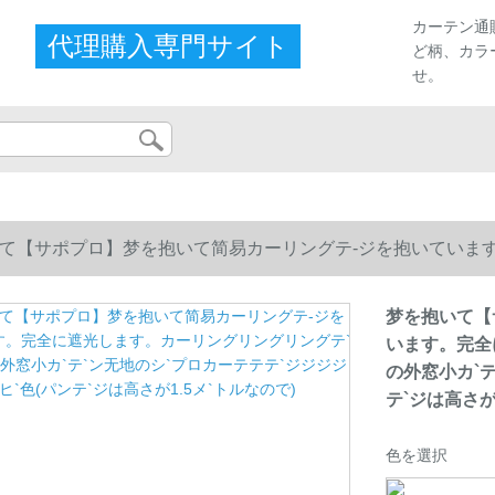
カーテン通
代理購入専門サイト
ど柄、カラ
せ。
て【サポプロ】梦を抱いて简易カーリングテ-ジを抱いていま
外窓小カ`テ`ン无地のシ`プロカーテテテ`ジジジジジジヒ`色(パン
梦を抱いて【
います。完全
の外窓小カ`テ
テ`ジは高さが
色を選択