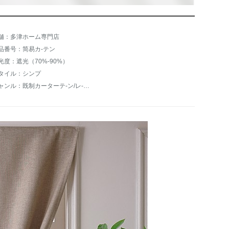
舗：多津ホーム専門店
品番号：简易カ-テン
光度：遮光（70%-90%）
タイル：シンプ
ジャンル：既制カーターテ-ン/レ-スカーンテ-ン