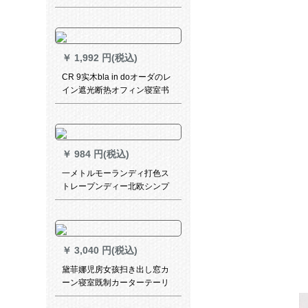
ングリング寝室田園森系カー
ターダーダーダーダーダーダ
ーダーダーダーダーダーダー
ダーダーダーダーダーダーダ
￥
1,992 円(税込)
ーダーダーダーダーダーダー
ダーダーダーダーダーダーダ
CR 9实木bla in doオーダのレ
ーダーシリーズシリーズシリ
イン遮光断热オフィン寝室书
ーズシリーズシリーズシリー
房rivig升降カードドテン经典
ズシリーズシリーズシリーズ
梯子帯金オークGP-YM 01-
シリーズシリーズシリーズ爱-
5112
カーレ色-ブテン幅2.5*高2.7-
フル加工(一枚)
￥
984 円(税込)
一メトルモーランディ打色ス
トレープンディー北欧シンプ
の寝室リビグ遮光カーターテ
ー子供部屋オウード知絵·サイ
コロボーダー
￥
3,040 円(税込)
黛菲娜児房女孩扫き出し窓カ
ーン寝室既制カーターテーリ
ング遮光レレステーテンンン