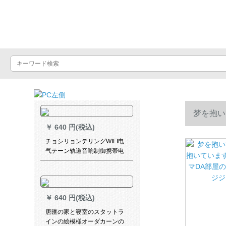
Luxuralax
梦を抱い
￥
640 円(税込)
DA部屋の
チョシリョンテリングWIFI电
气テーン轨道音响制御携帯电
话の远隔隔远隔隔制御モアド
レールは绿ミドゥア电机の心
を込めて无线壁制御を行って
います。すみません、すみま
￥
640 円(税込)
せん。
唐匯の家と寝室のスタットラ
インの絵模様オーダカーンの