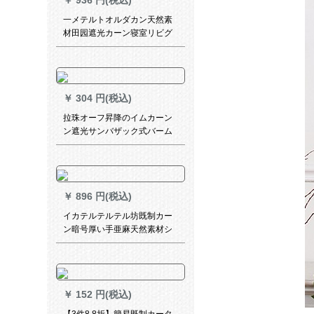
￥
936 円(税込)
一メテルトオルダカン天然素
材田园遮光カーン寝室リビグ
既制カーン物语1号カーラオウ
シリーズダンカーン1メトル打
穴
￥
304 円(税込)
拉珠オーフ昇降のイムカーン
ン遮光サンバザック式バーム
防水トームレオダーダーダー
ダーダーダーダーダーダー手
厚い水色
￥
896 円(税込)
イカテルテルテル坊既制カー
ン暗号厚い手亜麻天然素材シ
ルクのない寝室リングオーダ
ダカーン遮光カーターテーン
シリーズシリーズシリーズシ
リーズシリーズシリーズシリ
￥
152 円(税込)
ーズシリーズシリーズシリー
ズシリーズシリーズシリーズ