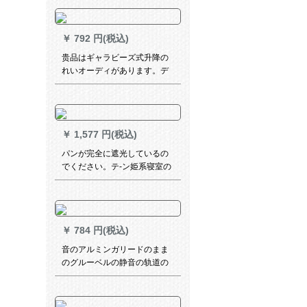
のホートラックトラックのコ
ーナーコーナーコーナーコー
ナーコーナーのハーフカータ
￥
792 円(税込)
ーテーンの小さなカーンンン
カーバーテーターのパイナッ
贵品はギャラビーズ式升降の
プルテーリング薄いの青(ポー
れいオーディがあります。デ
ルを持った)200枚の店舗
ィフル寝室の遮热遮光既制カ
ーテムです。
￥
1,577 円(税込)
パンが完全に遮光しているの
でください。テ-ン姫系寝室の
窓少女心ins网红既制カーター
テープ1.8枚x 2.0高
￥
784 円(税込)
音のアルミンガリードのまま
のグルーベルの静音の轨道の
白の双ポイントル-顶が诘めら
れて何メトルを要しますか？