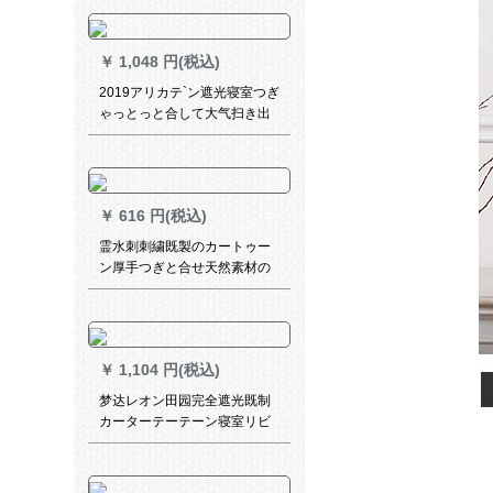
テーテンンンテーテンンンテ
ーテーテンンンテーテーテン
6902-サカン-フーク既制カー
￥
1,048 円(税込)
リングテーテン2.4*2.7メトル
2019アリカテ`ン遮光寝室つぎ
ゃっとっと合して大气扫き出
し窓カーンテ`ンンンテーダー
ダーダーダーダーダーダーダ
ーダーダーダーダーダーダー
ダーダーダーダーダーダーダ
￥
616 円(税込)
ーダーダーダーダーダーダー
ダーダーダーダー一シリーズ
霊水刺刺繍既製のカートゥー
ン厚手つぎと合せ天然素材の
質感カーンプロマーダー無の
顆粒麻寝室リビグ完全遮光カ
ートゥーンサンバステテテ
テ。
￥
1,104 円(税込)
梦达レオン田园完全遮光既制
カーターテーテーン寝室リビ
ンベランダ断热UVカーター厚
い手日よけけ救嘶枚(短缩可能)