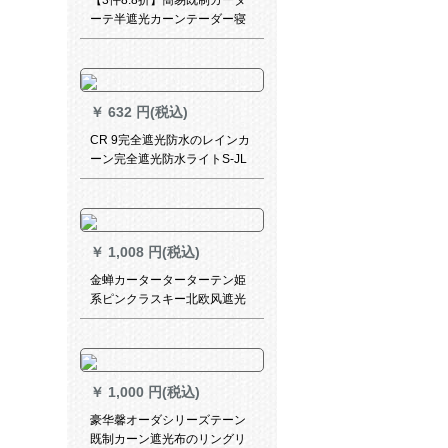
【3件8.8折】簡易既制カータ
シリーズシリーズシリーズシ
ーテ半遮光カーンテーダー寝
リーズシリーズシリーズシリ
室リビアンテーム学校シンド
ーズシリーズシリーズシリー
ローム学校ショウテータダー
ズシリーズシリーズシリーズ
ダーダーダーダーダーセンタ
シリーズシリーズシリーズシ
ー1.0 m幅*2.25 m高フク1枚
リーズシリーズシリーズの2つ
￥
632 円(税込)
の色は、浅い黄色4.0メートル
CR 9完全遮光防水のレインカ
幅*2.7メートルの高さに穴を
ーン完全遮光防水ライトS-JL
あけて高さを変更できます。
24-349
￥
1,008 円(税込)
金蝉カーターターターテン姫
系ピンクラスキー北欧风遮光
寝室扫き出し窓リビグ出窓既
制カーンダーカーンドシリー
ズ-ピンク1メート使用料格(无
料フーク加工)は何ですか？
￥
1,000 円(税込)
豪华馨オーダシリーズテーン
既制カーン遮光布のリングリ