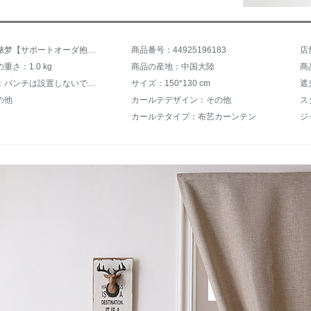
商品名：脿梦【サポートオーダ抱拥】梦を叶える简易カールテッジッッップテープ贴るパンチを完全に遮光しないでください。カーテ・テンシンダレンタルルーム寝室出窓小カーテ・テッテンテ无地ショートカーテッドコーヒー色(pan/1.5 mm)をインストールしないでください。
商品番号：44925196183
店
重さ：1.0 kg
商品の産地：中国大陸
商
設置方式：パンチは設置しないでください。
サイズ：150*130 cm
遮
の他
カールテデザイン：その他
ス
カールテタイプ：布艺カーンテン