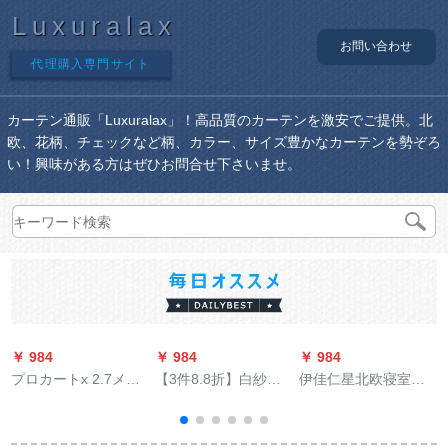
Luxuralax
お問い合わせ
代理購入専門サイト
カーテン通販「Luxuralax」！高品質のカーテンを激安でご提供。北
欧、花柄、チェックなど柄、カラー、サイズ豊かなカーテンを勢ぞろ
い！興味がある方はぜひお問合せ下さいませ。
￥ 984
￥ 984
￥ 984
￥
プロカートx 2.7メト
【3件8.8折】白紗カ
伊佳仁星北欧寝室遮
ル高さ1锭を短くして
ステラテーの寝室ベ
光リピークのグラッ
もいいです。
ルダンディー四本爪
ドが出る星柄-プロセ
フーク(米黄)幅3.0*高
スタの幅2.5*高2.7枚