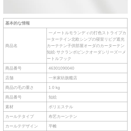
基本的な情報
一メートルモランディの打色ストライプカ
ーターテイン北欧シンプの寝室リビグ遮光
商品名
カーテテン子供部屋オーダのカーターテン
知絵·サクランボピンクオーダシリーズ一メ
ートルフック
商品番号
46301090040
店舗
一米家紡旗艦店
商品の毛の重さ
1.0 kg
商品番号
知絵
素材
ポリエステル
カールテタイプ
布艺カーンテン
カールテデザイン
平帷