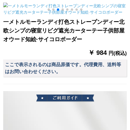
2.7 m一枚
0
一メトルモーランディ打色ストレープンディー北
欧シンプの寝室リビグ遮光カーターテー子供部屋
オウード知絵·サイコロボーダー
￥ 984
円(税込)
ここで表示されるのは商品原価です。代理費用、送料等
はお問い合わせください。