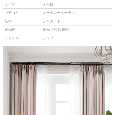
サイズ
その他
カテゴリ
オーダカーターテン
技術
ジャカード
遮光度
遮光（70%-90%）
スタイル
シンプ