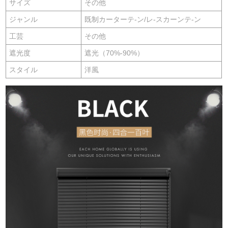
サイズ
その他
ジャンル
既制カーターテ-ン/レ-スカーンテ-ン
工芸
その他
遮光度
遮光（70%-90%）
スタイル
洋風