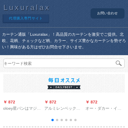
Luxuralax
お問い合わせ
代理購入専門サイト
カーテン通販「Luxuralax」！高品質のカーテンを激安でご提供。北
欧、花柄、チェックなど柄、カラー、サイズ豊かなカーテンを勢ぞろ
い！興味がある方はぜひお問合せ下さいませ。
￥ 872
￥ 872
￥ 872
￥
oloey星パンはマジッ
アルミレンベックス
オー・ダカー・イ
クで贴るカステルは
固定部品のトップ側
ン・フトビズ式サン
遮光しています。小
壁に単二層厚手ロマ
バイザ·カーン厚手オ·
羽音ネットの红姫系
ーポラジット28*22
ディィのレイン防止