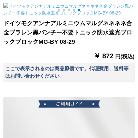
寝室をイントストと
mm洋風ダンベルドを
外線手動電気半遮光
します。カータース
取ります。
グリルは厚手版が必
タッドは幅が1.5*2(短
要です。
ドイツモクアンナアルミニウムマルグネネネネ合
いしてもいいです。)
金ブラレン黒パンチー不要トニック防水遮光ブロ
面の魔青フーは星で
す。
ックブロックMG-BY 08-29
￥ 872
円(税込)
ここで表示されるのは商品原価です。代理費用、送料等
はお問い合わせください。