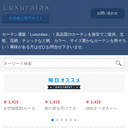
Luxuralax
お問い合わせ
代理購入専門サイト
カーテン通販「Luxuralax」！高品質のカーテンを激安でご提供。北
欧、花柄、チェックなど柄、カラー、サイズ豊かなカーテンを勢ぞろ
い！興味がある方はぜひお問合せ下さいませ。
￥ 1,415
￥ 1,415
￥ 1,415
￥
太空猫既制カーター
扉の扉を开けてネテ
SNSオーダカーンカ
テーン半遮光シンプ
の赤い雕刻をする星
ントリーカントリー
ロ北欧地中海スライ
柄既制のカータータ
コーヒーカーラーテ
プカーリング寝室书
ーテ姫系ホテルテル
ンショートカーラー