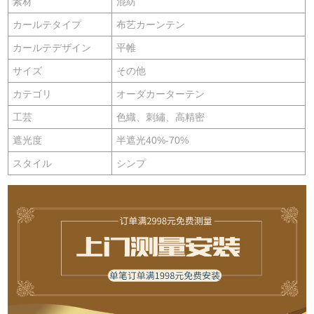
素材
混紡
カールテタイプ
布艺カーンテン
カールテデザイン
平帷
サイズ
その他
カテゴリ
オーダカーターテン
工芸
色織、刺繡、高精密
遮光度
半遮光40%-70%
スタイル
シンプ