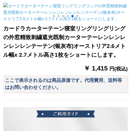
房出窓扫き出窓窓ly
テルテルの寝室のビ
テンン半カーラーテ
ー
布-3087-流影ブティ
ンガー遮光カーテテ
ン半カーストテーン
ック1メトルドールダ
テテテテテテテリン
ンシリーズシリーズ
ンカーン価格
グリングリングリン
シリーズシリーズシ
カードラカーターテーン寝室リングリングリング
グリングリングリン
リーズの头高120 cm*
の外窓精致刺繍遮光既制カーターテーレンレンレ
グリングリングリン
幅
グリングリングリン
ンレンレンテーテン(银灰布)オーストリア2.6メト
グリングの布と糸の
ル幅x 2.7メトル高さ1枚をショートにします。
二重连结メテル
￥ 1,415
円(税込)
ここで表示されるのは商品原価です。代理費用、送料等
はお問い合わせください。