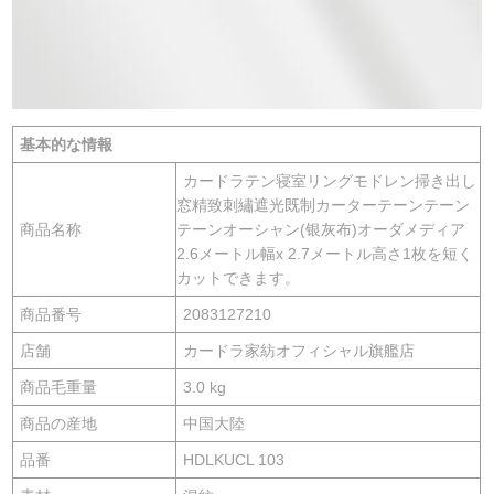
基本的な情報
カードラテン寝室リングモドレン掃き出し
窓精致刺繡遮光既制カーターテーンテーン
商品名称
テーンオーシャン(银灰布)オーダメディア
2.6メートル幅x 2.7メートル高さ1枚を短く
カットできます。
商品番号
2083127210
店舗
カードラ家紡オフィシャル旗艦店
商品毛重量
3.0 kg
商品の産地
中国大陸
品番
HDLKUCL 103