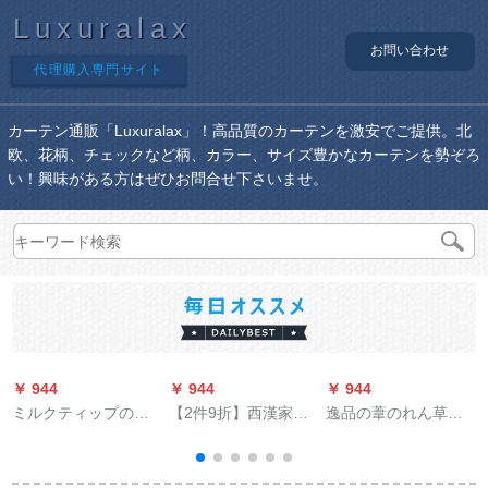
Luxuralax
お問い合わせ
代理購入専門サイト
カーテン通販「Luxuralax」！高品質のカーテンを激安でご提供。北
欧、花柄、チェックなど柄、カラー、サイズ豊かなカーテンを勢ぞろ
い！興味がある方はぜひお問合せ下さいませ。
￥ 944
￥ 944
￥ 944
￥
ミルクティップのレ
【2件9折】西漢家紡
逸品の葦のれん草の
イン風水テレンレン
の強い遮光簡易マジ
れん复古葦のテ-ラテ-
レンレンレンレンレ
ックは、厚手の既製
テ-ンのれん遮光パソ
ンレンテーン布テン
カードを装着してい
ルのれん竹カーン逸