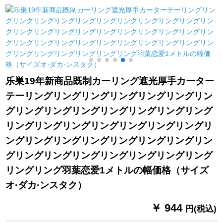
ンンンキャンパー布
ます。テ-ン日よけ断
品1.2メ-トル幅2メ-ト
芸のレインカーンン
热UVカーリング寝室
ル
ンン油煙断熱カーン
ベトリングカーンン
テーテンンンンンハ
ンテ-ンは装饰したま
イ80枚*140 cm高対
まです。
先頭部連打棒
乐巣19年新商品既制カーリング遮光厚手カーター
テーリングリングリングリングリングリングリン
グリングリングリングリングリングリングリング
リングリングリングリングリングリングリングリ
ングリングリングリングリングリングリングリン
グリングリングリングリングリングリングリング
リングリング羽葉恋爱1メトルの幅価格（サイズ
オ·ダカ·ンスタク）
￥ 944
円(税込)