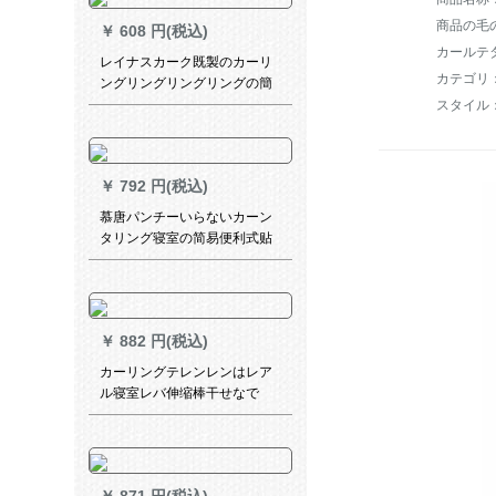
商品の毛の重
￥
608 円(税込)
カールテ
レイナスカーク既製のカーリ
カテゴリ
ングリングリングリングの簡
易レンターム不要カーン不要
スタイル
カーン完全遮光カーン寝室断
熱カーターテージ七色石緑+伸
縮ロッドセムス1.2*1.5高(単
￥
792 円(税込)
項)
慕唐パンチーいらないカーン
タリング寝室の简易便利式贴
るショープロカータータータ
ーテーン芭蕉叶カーターテン
幅1.5メトル2メトルトル
￥
882 円(税込)
カーリングテレンレンはレア
ル寝室レバ伸缩棒干せなで
す。ベロダ风吕カーン棒普通
タプ310-360管粗32 MM