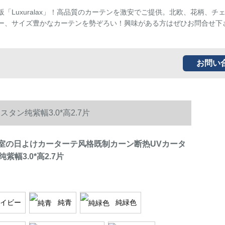
販「Luxuralax」！高品質のカーテンを激安でご提供。北欧、花柄、チ
ー、サイズ豊かなカーテンを勢ぞろい！興味がある方はぜひお問合せ下
お問い
タン纯紫幅3.0*高2.7片
en寝室の日よけカーターテ风格既制カーン断热UVカータ
紫幅3.0*高2.7片
イビー
純青
純緑色