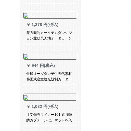
グリングリングリングリング
リングリングリングの部品リ
ングリングリングリングリン
グリングリングリングリング
￥
1,378 円(税込)
リングリングのカーリングリ
ングリングリングのボンテー
魔方既制カールテムダンシジ
クの内径は38 mm 40です。
ョン北欧风无地オーダカーン
ディーン寝室天然素材リンリ
ン遮光カーンテージ2011-布-
风郁(米色)2.0枚*2.7高-布带接
続(1枚)
￥
944 円(税込)
金蝉オーダダン子供天然素材
韩国式寝室遮光既制カーター
テン出窓星の梦青布カーン-フ
ルは何メトルですか？
￥
1,032 円(税込)
【受領券マイナー10】西漢家
紡カプチーンは、マットを入
れています。遮光布の寝室の