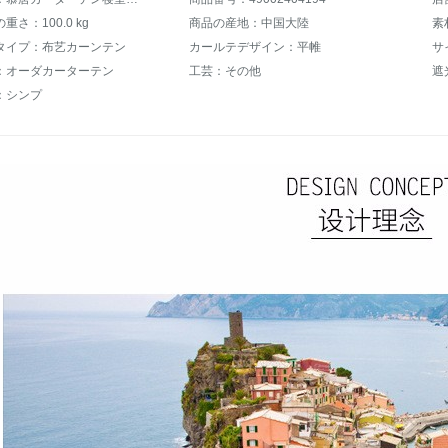
さ：100.0 kg
商品の産地：中国大陸
素
タイプ：布艺カーンテン
カールテデザイン：平帷
サ
：オーダカーターテン
工芸：その他
遮
：シンプ