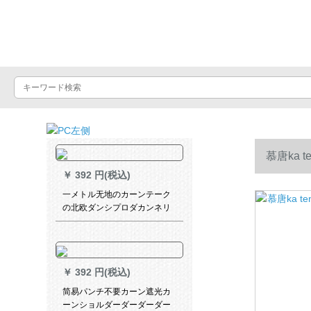
Luxuralax
慕唐ka
￥
392 円(税込)
一メトル无地のカーンテーク
の北欧ダンシプロダカンネリ
ングリングリングリングリン
グ既制カースト遮光布寝室维
可奥纱白纱オーストリアダカ
ン1メトル打孔
￥
392 円(税込)
简易パンチ不要カーン遮光カ
ーンショルダーダーダーダー