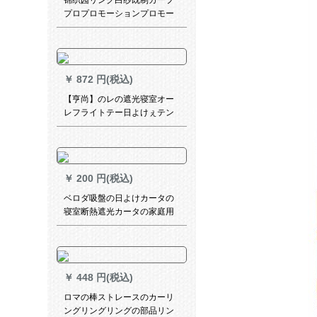
锦织园リング白纱既制カープ
プロプロモーションプロモー
ション写真*2.5メトル高打孔
可改高さ
￥
872 円(税込)
【亨尚】のレの遮光寝室オー
レフライトテー日よけぇテン
書斎オーダカーテン小七折米
白色TWR 007高配合
￥
200 円(税込)
ベロダ吸盤の日よけカータの
寝室断熱遮光カータの家庭用
アフィ伸縮UVカーターのレイ
ンに吸盤黒幅68*高伸縮125
cm
￥
448 円(税込)
ロマの棒ストレースのカーリ
ングリングリングの部品リン