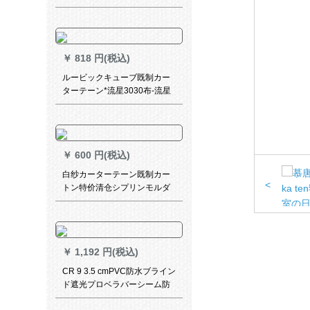
ダーダーダーダーダーダーダ
ーヘウス小窓カーターテテデ
ィー紺色1.0*1.7 m-送C字环
￥
818 円(税込)
ルービックキューブ既制カー
ターテーン*流星3030布-流星
(灰色)1メトルオーダ·カーン価
格格
￥
600 円(税込)
白纱カーターテーン既制カー
<
トン特价清仓シプリンモルダ
レスレスシートの窓の薄い纱
透明な白い幅3 m X高2.5
m【打孔】
￥
1,192 円(税込)
CR 9 3.5 cmPVC防水ブライン
ド遮光プロベラバーシーム防
油パルトライト不要キラやか