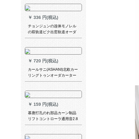
震音金ネットの赤自粘简易纱
カードドの二重帯纱彫りの星
柄の軽赘沢灰の幅1.8メトル*
￥
336 円(税込)
高2メトル
チョンジュンの连体モノレル
の双轨道ビク出窓轨道オーダ
ドレールのテーラー轨道は何
メトルですか？
￥
720 円(税込)
カールサニ(ASHANI)北欧カー
リングトゥンオーダカーター
ターテーンの息子と女の子の
部屋のリビグ幼稚园トレイン
の切れ热カーンンンンンンン
ンE 0067-海底世界カーストス
￥
159 円(税込)
タッ
慕唐打孔のれ部品カーン制品
リフトコントローラ通用音2.8
cmアルミン上棒部品