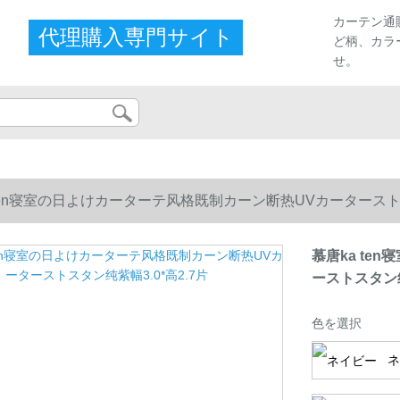
カーテン通
代理購入専門サイト
ど柄、カラ
せ。
 ten寝室の日よけカーターテ风格既制カーン断热UVカーターストス
慕唐ka t
ーストスタン纯
色を選択
ネ