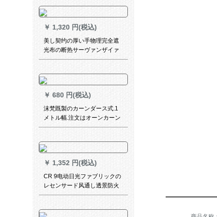
なシロック602
￥
1,320 円(税込)
美し契约の厚い手物理完全遮
光布の断热サーヴァンザイァ
ン断热した既制カーン遮光カ
ーターテーン黒-布(フーク加
工)3メトル幅x 2.7高一片
￥
680 円(税込)
沫梵既製のカーンダース式.1
メトル幅.注文はオーンカーン
カーストマービースに接続し
ます。
￥
1,352 円(税込)
CR 9电动日光ファブリックの
レセンサード风通し透景防火
オフテ会议室ホテルル完全遮
光米WS-JL 116-0110