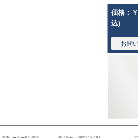
価格：
￥
込)
お問
商品名称：慕唐カーターテン寝室サンバイザーテーン洋風スタイル既制カーンテーンカット熱UVカーターテ純紫幅3.0*高2.7片片
商品番号：49002404194
店