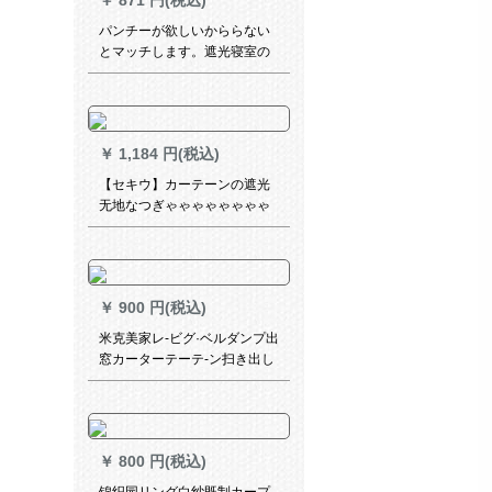
￥
871 円(税込)
パンチーが欲しいかららない
とマッチします。遮光寝室の
日よけリングムに小窓防虫マ
ットを简単に取ります。テン
天青彫刻の星柄は幅1.2*高さ
2.0メトルです。
￥
1,184 円(税込)
【セキウ】カーテーンの遮光
无地なつぎゃゃゃゃゃゃゃゃ
ゃゃゃゃゃゃゃゃゃゃゃゃゃ
ゃゃゃゃ物理的に完全遮光厚
手北欧つづち色リング寝室オ
ーケーホールの扫き出し窓カ
￥
900 円(税込)
ーテーテーオウーダレァァァ
ァーダーダーメトの幅は1
米克美家レ-ビグ·ベルダンプ出
m*2.7 mです。
窓カーターテーテ-ン扫き出し
窓レレスタ-ジ
￥
800 円(税込)